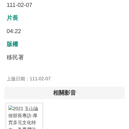
交
111-02-07
流
片長
回
首
04:22
頁
版權
網
站
移民署
導
覽
上版日期：111-02-07
民
意
相關影音
信
箱
雙
語