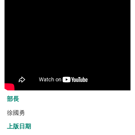
介
主
題
政
策
訊
息
快
遞
主
題
部長
服
務
徐國勇
互
上版日期
動