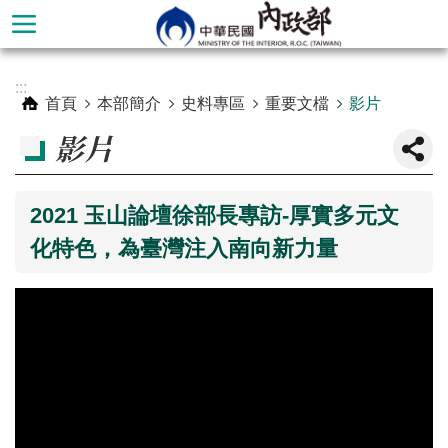
跳到主要內容區塊
進
:::
階
首頁
本部簡介
史料專區
重要文檔
影片
搜
影片
尋
2021 玉山論壇徐部長專訪-厚實多元文
化特色，為臺灣注入南向新力量
本
部
簡