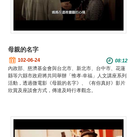
介
主
題
政
策
母親的名字
訊
102-06-24
08:12
息
快
內政部、慈濟基金會與台北市、新北市、台中市、花蓮
遞
縣等六縣市政府將共同舉辦「惟孝‧幸福」人文講座系列
活動，透過微電影《母親的名字》、《有你真好》影片
主
欣賞及座談會方式，傳達及時行孝觀念。
題
服
務
互
動