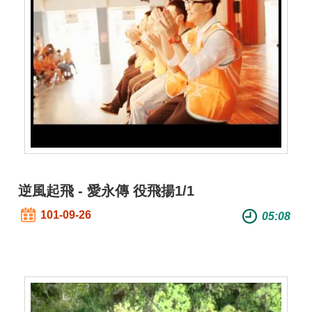
交
流
回
首
頁
網
站
導
覽
逆風起飛 - 愛永傳 役飛揚1/1
民
101-09-26
05:08
意
信
箱
雙
語