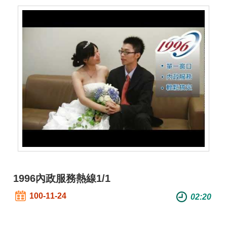
開
放
宣
告
保
有
及
管
理
個
人
資
料
1996內政服務熱線1/1
100-11-24
02:20