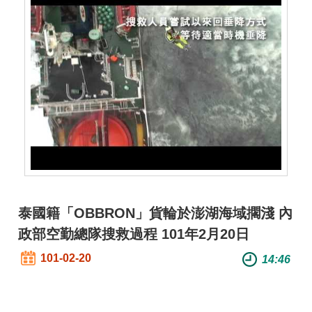
全
政
策
隱
私
權
保
護
政
策
泰國籍「OBBRON」貨輪於澎湖海域擱淺 內
政
府
政部空勤總隊搜救過程 101年2月20日
網
101-02-20
14:46
站
資
料