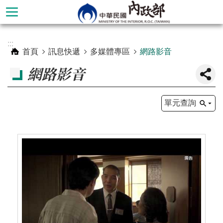
跳到主要內容區塊
進
:::
階
首頁
訊息快遞
多媒體專區
網路影音
搜
網路影音
尋
單元查詢
本
部
簡