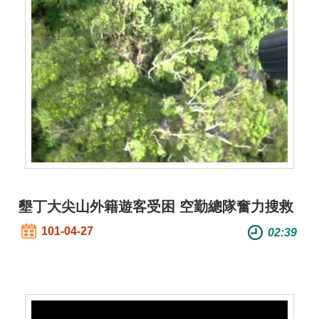
詞
彙
常
見
問
答
電
子
報
墾丁大尖山外籍遊客受困 空勤總隊奮力搜救
RSS
101-04-27
02:39
English
網
站
安