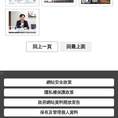
介
主
題
政
策
訊
回上一頁
回最上面
息
快
遞
:::
主
題
網站安全政策
服
隱私權保護政策
務
政府網站資料開放宣告
互
動
保有及管理個人資料