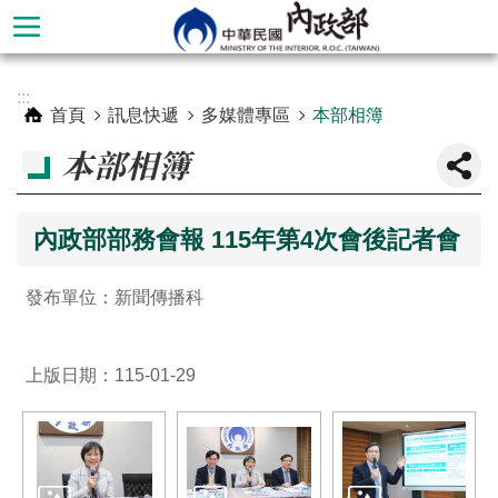
跳到主要內容區塊
進
:::
階
首頁
訊息快遞
多媒體專區
本部相簿
搜
本部相簿
尋
內政部部務會報 115年第4次會後記者會
發布單位：新聞傳播科
上版日期：115-01-29
本
部
簡