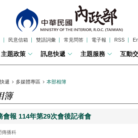
覽
民意信箱
雙語詞彙
常見問答
電子報
RSS
En
主題政策
訊息快遞
主題服務
互動
快遞
多媒體專區
本部相簿
相簿
會報 114年第29次會後記者會
聞傳播科