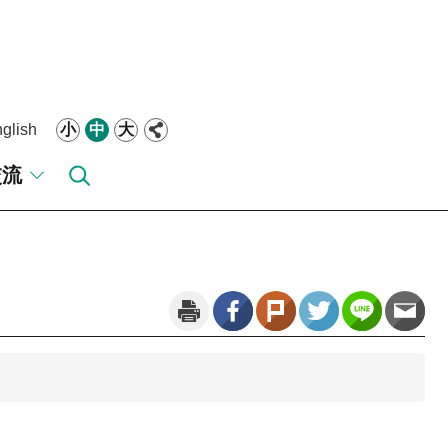
glish
小
中
大
交流