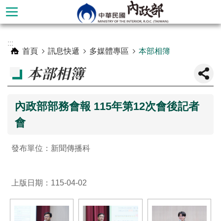
跳到主要內容區塊
進
:::
階
首頁
訊息快遞
多媒體專區
本部相簿
搜
本部相簿
尋
內政部部務會報 115年第12次會後記者
會
發布單位：新聞傳播科
上版日期：115-04-02
本
部
簡