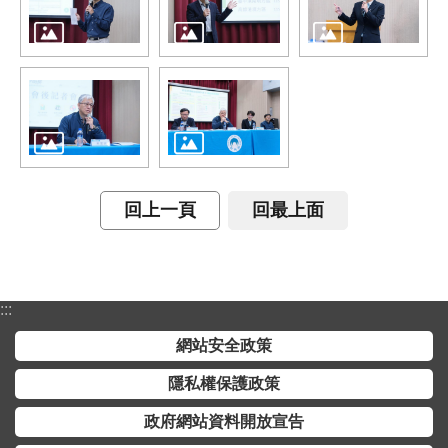
介
主
題
政
策
訊
息
回上一頁
回最上面
快
遞
主
:::
題
服
網站安全政策
務
隱私權保護政策
互
政府網站資料開放宣告
動