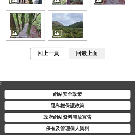
介
主
題
政
策
訊
回上一頁
回最上面
息
快
遞
:::
主
題
網站安全政策
服
隱私權保護政策
務
政府網站資料開放宣告
互
動
保有及管理個人資料