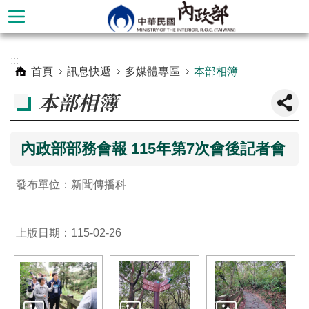
跳到主要內容區塊
進
:::
階
首頁
訊息快遞
多媒體專區
本部相簿
搜
本部相簿
尋
內政部部務會報 115年第7次會後記者會
發布單位：新聞傳播科
上版日期：115-02-26
本
部
簡