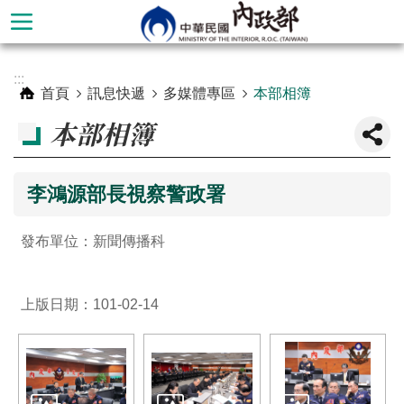
跳到主要內容區塊
進
:::
階
首頁
訊息快遞
多媒體專區
本部相簿
搜
本部相簿
尋
李鴻源部長視察警政署
發布單位：新聞傳播科
上版日期：101-02-14
本
部
簡