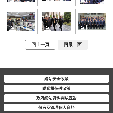
介
主
題
政
策
訊
回上一頁
回最上面
息
快
遞
:::
主
題
網站安全政策
服
隱私權保護政策
務
政府網站資料開放宣告
互
動
保有及管理個人資料