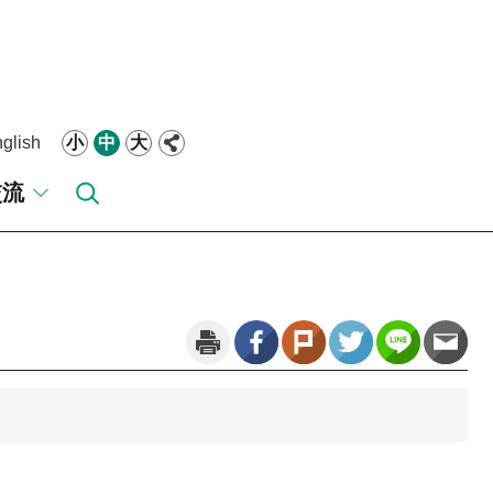
glish
小
中
大
交流