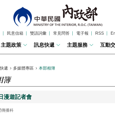
覽
民意信箱
雙語詞彙
常見問答
電子報
RSS
En
主題政策
訊息快遞
主題服務
互動
快遞
多媒體專區
本部相簿
相簿
地日漫遊記者會
聞傳播科