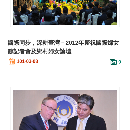
交
流
回
首
頁
國際同步，深耕臺灣－2012年慶祝國際婦女
網
節記者會及鄉村婦女論壇
站
101-03-08
9
導
覽
民
意
信
箱
雙
語