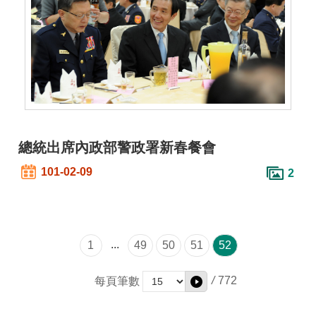
總統出席內政部警政署新春餐會
101-02-09
2
...
1
49
50
51
52
/
772
每頁筆數