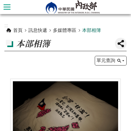
跳到主要內容區塊
進
:::
階
首頁
訊息快遞
多媒體專區
本部相簿
搜
本部相簿
尋
單元查詢
本
部
簡