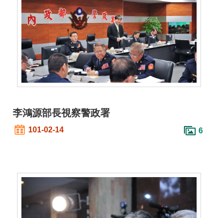
開
放
宣
告
保
有
及
管
理
李鴻源部長視察警政署
個
人
101-02-14
6
資
料