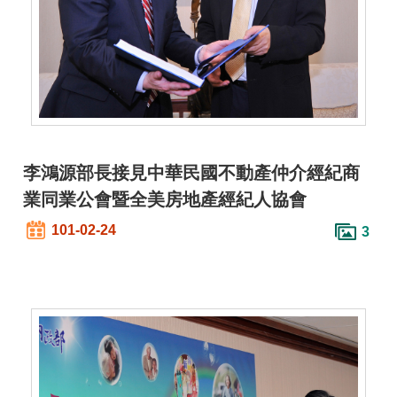
詞
彙
常
見
問
答
李鴻源部長接見中華民國不動產仲介經紀商
電
業同業公會暨全美房地產經紀人協會
子
報
101-02-24
3
RSS
English
網
站
安