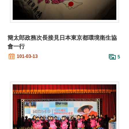
介
主
題
政
簡太郎政務次長接見日本東京都環境衛生協
策
會一行
訊
101-03-13
5
息
快
遞
主
題
服
務
互
動