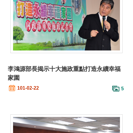
全
政
策
隱
私
權
保
護
李鴻源部長揭示十大施政重點打造永續幸福
政
策
家園
101-02-22
5
政
府
網
站
資
料