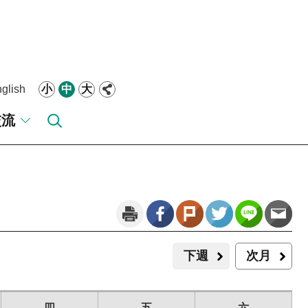
glish
小
中
大
交流
下週
次月
四
五
六