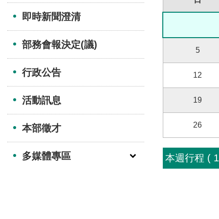
即時新聞澄清
部務會報決定(議)
5
行政公告
12
活動訊息
19
26
本部徵才
多媒體專區
本週行程 ( 115