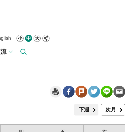
glish
小
中
大
交流
下週
次月
四
五
六