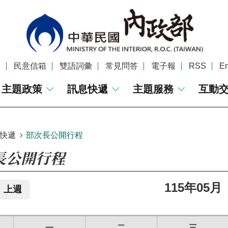
覽
民意信箱
雙語詞彙
常見問答
電子報
RSS
En
主題政策
訊息快遞
主題服務
互動
快遞
部次長公開行程
長公開行程
115年05月
上週
一
二
三