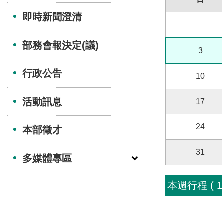
即時新聞澄清
部務會報決定(議)
3
行政公告
10
活動訊息
17
24
本部徵才
31
多媒體專區
本週行程 ( 115