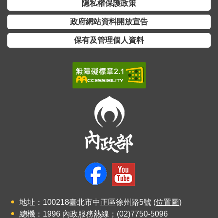
交
隱私權保護政策
流
政府網站資料開放宣告
回
保有及管理個人資料
首
頁
網
站
導
覽
民
意
信
箱
雙
地址：100218臺北市中正區徐州路5號 (
位置圖
)
語
總機：1996 內政服務熱線；(02)7750-5096