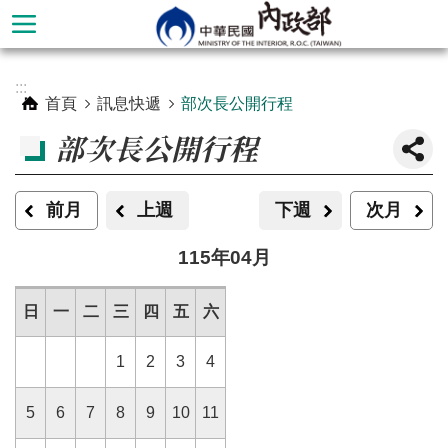
跳到主要內容區塊
進
:::
階
首頁
訊息快遞
部次長公開行程
搜
部次長公開行程
尋
前月
上週
下週
次月
115年04月
日
一
二
三
四
五
六
1
2
3
4
本
5
6
7
8
9
10
11
部
簡