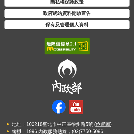
交
隱私權保護政策
流
政府網站資料開放宣告
回
保有及管理個人資料
首
頁
網
站
導
覽
民
意
信
箱
雙
地址：100218臺北市中正區徐州路5號 (
位置圖
)
語
總機：1996 內政服務熱線；(02)7750-5096