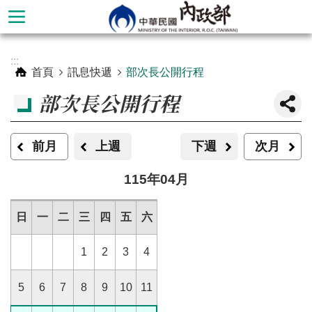
跳到主要內容區塊
進
:::
階
首頁
訊息快遞
部次長公開行程
搜
部次長公開行程
尋
前月
上週
下週
次月
115年04月
日
一
二
三
四
五
六
1
2
3
4
本
5
6
7
8
9
10
11
部
簡