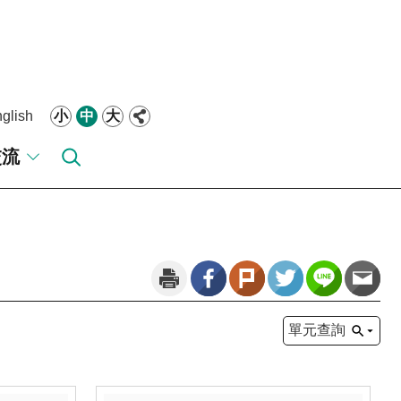
glish
小
中
大
交流
單元查詢