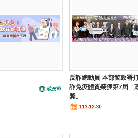
反詐總動員 本部警政署
詐免疫體質榮獲第7屆「
0
地政司
獎」
113-12-30