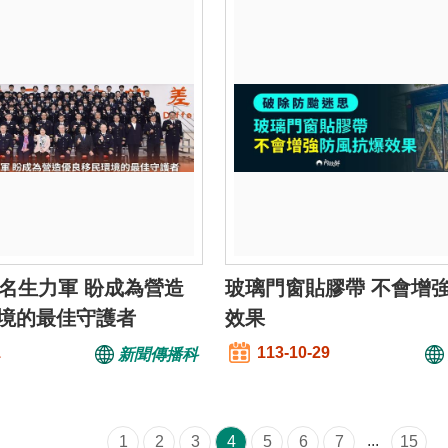
8名生力軍 盼成為營造
玻璃門窗貼膠帶 不會增
境的最佳守護者
效果
1
113-10-29
新聞傳播科
...
1
2
3
4
5
6
7
15