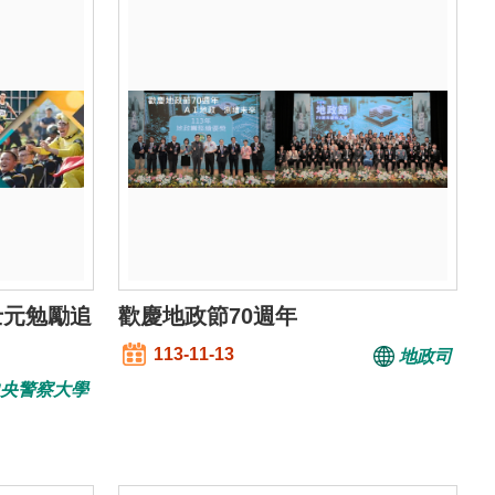
士元勉勵追
歡慶地政節70週年
113-11-13
地政司
央警察大學