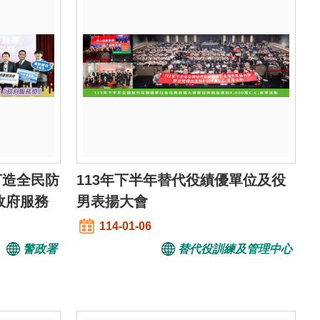
打造全民防
113年下半年替代役績優單位及役
政府服務
男表揚大會
114-01-06
警政署
替代役訓練及管理中心