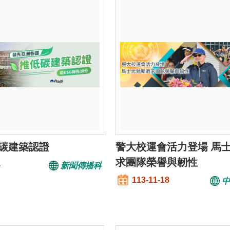
碳建築認證
警大校運會活力登場 馬
求團隊榮譽與韌性
4
新聞傳播科
113-11-18
中