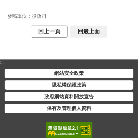
交
流
發稿單位：役政司
回
首
回上一頁
回最上面
頁
網
站
:::
導
網站安全政策
覽
隱私權保護政策
民
意
政府網站資料開放宣告
信
保有及管理個人資料
箱
雙
語