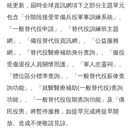
統更新，屆時全球資訊網項下之部分主題單元
介
包含「分階段接受常備兵役軍事訓練系統」、
主
題
「一般替代役申請」、「替代役訓練班主題
政
策
網」、「備役替代役資訊網」、「公益服務
訊
網」、「替代役醫療補助身分查詢」、「服役
息
受傷退役人員關懷照護」、「軍人忠靈祠」、
快
遞
「體位區分標準查詢」、「一般替代役薪俸查
主
詢功能」、「就醫醫療補助(一般替代役)查詢
題
功能」、「一般替代役役期查詢功能」及「僑
服
務
民役男」將暫停服務，如提早完成將提早開
互
放。造成不便敬請見諒。
動