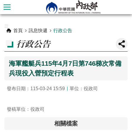
跳到主要內容區塊
進
:::
階
首頁
訊息快遞
行政公告
搜
行政公告
尋
海軍艦艇兵115年4月7日第746梯次常備
兵現役入營預定行程表
發布日期：115-03-24 15:59
單位：役政司
發稿單位：役政司
本
相關檔案
部
簡