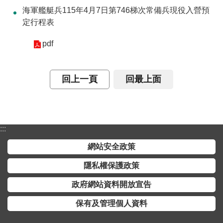
海軍艦艇兵115年4月7日第746梯次常備兵現役入營預
介
定行程表
主
題
pdf
政
策
回上一頁
回最上面
訊
息
快
遞
:::
主
網站安全政策
題
隱私權保護政策
服
務
政府網站資料開放宣告
互
保有及管理個人資料
動