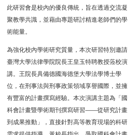
介
此研習會是校內的優良傳統，旨在透過交流凝
主
聚教學共識，並藉由專題研討精進老師們的學
題
術能量。
政
策
為強化校內學術研究質量，本次研習特別邀請
訊
息
臺灣大學法律學院院長王皇玉特聘教授蒞校演
快
講。王院長具備德國海德堡大學法學博士學
遞
位，在刑事法與刑事政策領域享譽國際，並擁
主
題
有豐富的計畫撰寫經驗。本次演講主題為「國
服
務
科會計畫暨學術期刊撰寫研習——從研究計畫
互
到成果推動」，直接針對高等教育現場的科研
動
需求提供指導。黃校長指出，爭取國科會計畫