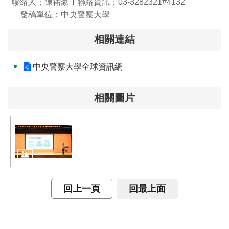
開
聯絡人：陳祐豪
聯絡資訊：03-3282321#4132
放
發稿單位：中央警察大學
宣
告
相關連結
保
中央警察大學全球資訊網
有
及
相關圖片
管
理
個
人
資
料
回上一頁
回最上面