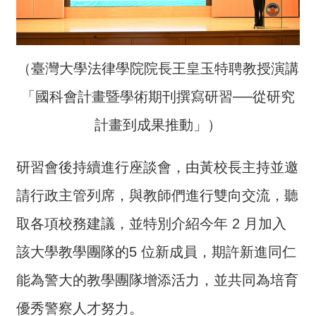
詞
彙
常
（臺灣大學法律學院院長王皇玉特聘教授演講
見
問
「國科會計畫暨學術期刊撰寫研習──從研究
答
計畫到成果推動」）
電
子
研習會後持續進行座談會，由黃校長主持並邀
報
請行政主管列席，與教師們進行雙向交流，聽
RSS
取各項校務建議，並特別介紹今年 2 月加入
English
該大學教學團隊的5 位新成員，期許新進同仁
網
能為警大的教學團隊增添活力，並共同為培育
站
優秀警察人才努力。
安