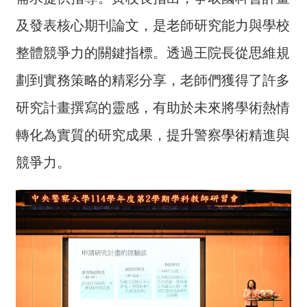
交
流
及發表核心期刊論文，是老師研究能力與學校
回
整體競爭力的關鍵指標。透過王院長從思維規
首
劃到實務策略的精彩分享，老師們獲得了許多
頁
研究計畫撰寫的靈感，有助於未來將學術熱情
網
站
轉化為實質的研究成果，提升警察學術精進與
導
競爭力。
覽
民
意
信
箱
雙
語