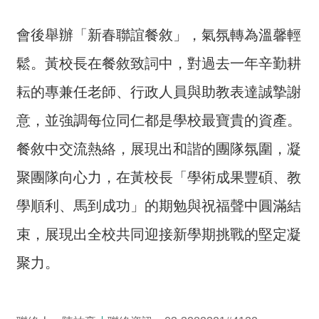
全
政
會後舉辦「新春聯誼餐敘」，氣氛轉為溫馨輕
策
鬆。黃校長在餐敘致詞中，對過去一年辛勤耕
隱
耘的專兼任老師、行政人員與助教表達誠摯謝
私
權
意，並強調每位同仁都是學校最寶貴的資產。
保
餐敘中交流熱絡，展現出和諧的團隊氛圍，凝
護
政
聚團隊向心力，在黃校長「學術成果豐碩、教
策
學順利、馬到成功」的期勉與祝福聲中圓滿結
政
束，展現出全校共同迎接新學期挑戰的堅定凝
府
網
聚力。
站
資
料