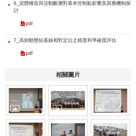
6_泥體構造與活動斷層對基本控制點影響及因應機制探
全
討
政
策
pdf
隱
7_高頻動態短基線相對定位之精度和準確度評估
私
權
pdf
保
護
政
相關圖片
策
政
府
網
站
資
料