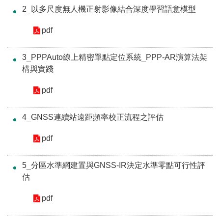
詞
2_以多尺度無人機正射影像結合深度學習語意模型
彙
pdf
常
見
3_PPPAuto線上精密單點定位系統_PPP-AR演算法架
問
構與實踐
答
pdf
電
子
4_GNSS連續站遠距頻率校正流程之評估
報
pdf
RSS
5_分區水準網建置與GNSS-IR決定水準零點可行性評
English
估
網
pdf
站
安