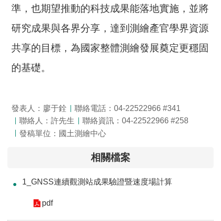
交
準，也期望推動的科技成果能落地實施，並將
流
研究成果與各界分享，達到測繪產官學界資源
回
共享的目標，為國家整體測繪發展奠定更穩固
首
頁
的基礎。
網
站
導
發表人：廖于銓
聯絡電話：04-22522966 #341
覽
聯絡人：許先生
聯絡資訊：04-22522966 #258
發稿單位：國土測繪中心
民
意
相關檔案
信
箱
1_GNSS連續觀測站成果驗證暨速度場計算
雙
pdf
語