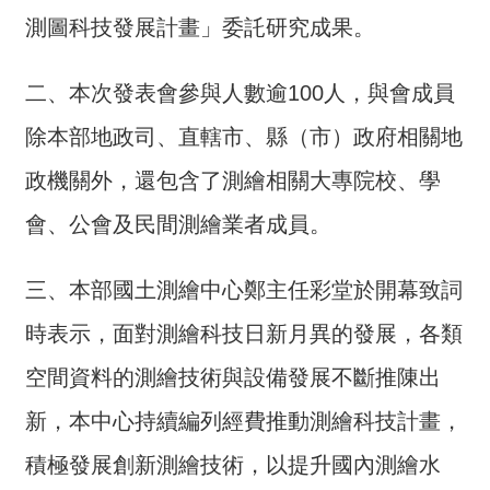
介
測圖科技發展計畫」委託研究成果。
主
二、本次發表會參與人數逾100人，與會成員
題
政
除本部地政司、直轄市、縣（市）政府相關地
策
政機關外，還包含了測繪相關大專院校、學
訊
息
會、公會及民間測繪業者成員。
快
遞
三、本部國土測繪中心鄭主任彩堂於開幕致詞
主
時表示，面對測繪科技日新月異的發展，各類
題
服
空間資料的測繪技術與設備發展不斷推陳出
務
新，本中心持續編列經費推動測繪科技計畫，
互
積極發展創新測繪技術，以提升國內測繪水
動