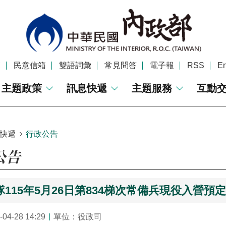
覽
民意信箱
雙語詞彙
常見問答
電子報
RSS
En
主題政策
訊息快遞
主題服務
互動
快遞
行政公告
公告
115年5月26日第834梯次常備兵現役入營預
4-28 14:29
單位：役政司