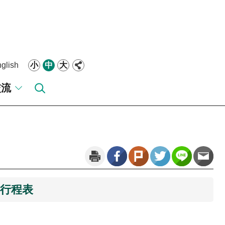
glish
小
中
大
交流
定行程表