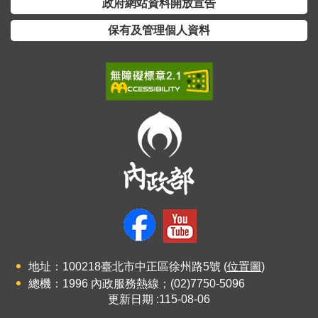
政府網站資料開放宣告
全
政
保有及管理個人資料
策
隱
私
權
保
護
政
策
政
府
網
地址：100218臺北市中正區徐州路5號 (
位置圖
)
站
總機：1996 內政服務熱線；(02)7750-5096
資
更新日期
115-08-06
料