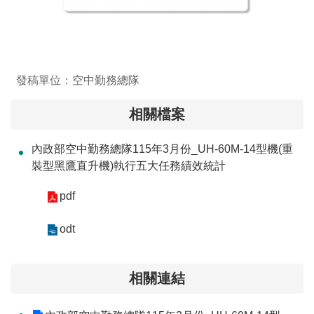
交
流
回
首
發稿單位：空中勤務總隊
頁
相關檔案
網
站
內政部空中勤務總隊115年3月份_UH-60M-14型機(重
導
裝型黑鷹直升機)執行五大任務績效統計
覽
pdf
民
意
odt
信
箱
相關連結
雙
語