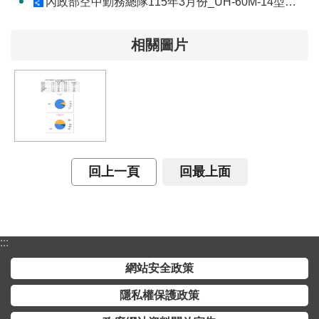
內政部空中勤務總隊115年3月份_UH-60M-14型機(重裝型黑鷹直升機)執行五大任務績效統計網站
詞
彙
相關圖片
常
見
問
答
電
子
回上一頁
回最上面
報
RSS
:::
English
網站安全政策
網
隱私權保護政策
站
安