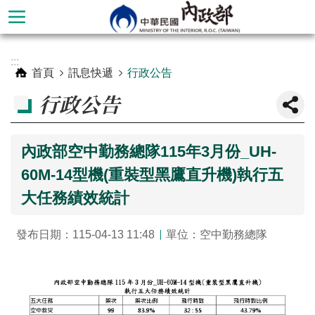
跳到主要內容區塊
進
:::
階
首頁
訊息快遞
行政公告
搜
行政公告
尋
內政部空中勤務總隊115年3月份_UH-
60M-14型機(重裝型黑鷹直升機)執行五
大任務績效統計
發布日期：115-04-13 11:48
單位：空中勤務總隊
本
部
簡