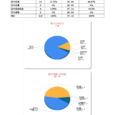
介
主
題
政
策
訊
息
快
遞
主
題
服
務
互
動