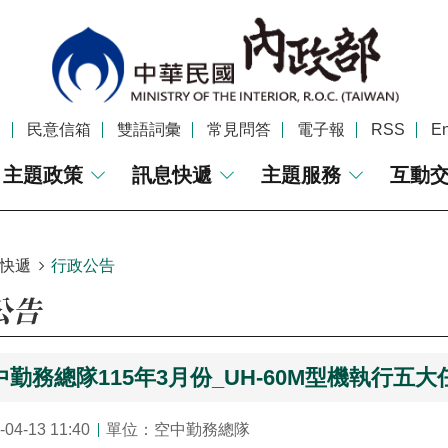
覽
民意信箱
雙語詞彙
常見問答
電子報
RSS
En
主題政策
訊息快遞
主題服務
互動
快遞
行政公告
公告
勤務總隊115年3月份_UH-60M型機執行五
4-13 11:40
單位：空中勤務總隊