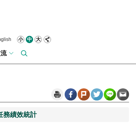
glish
小
中
大
交流
大任務績效統計