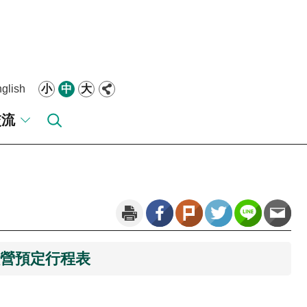
glish
小
中
大
交流
入營預定行程表