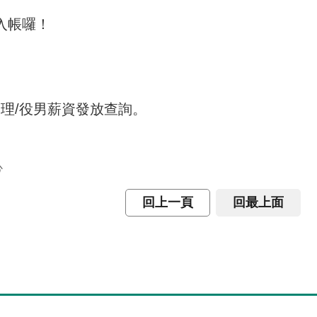
入帳囉！
管理/役男薪資發放查詢。
心
回上一頁
回最上面