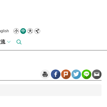
glish
小
中
大
交流