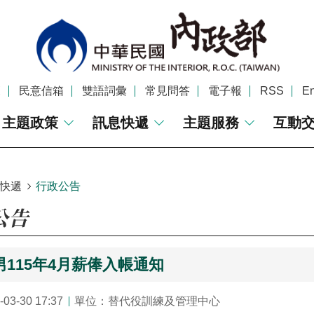
覽
民意信箱
雙語詞彙
常見問答
電子報
RSS
En
主題政策
訊息快遞
主題服務
互動
快遞
行政公告
公告
115年4月薪俸入帳通知
3-30 17:37
單位：替代役訓練及管理中心