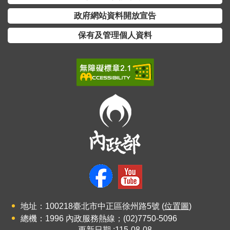
詞
政府網站資料開放宣告
彙
保有及管理個人資料
常
見
問
答
電
子
報
RSS
English
網
地址：100218臺北市中正區徐州路5號 (
位置圖
)
站
總機：1996 內政服務熱線；(02)7750-5096
安
更新日期
115-08-08