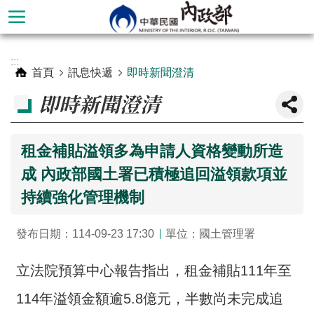
跳到主要內容區塊
進
:::
階
首頁
訊息快遞
即時新聞澄清
搜
即時新聞澄清
尋
租金補貼溢領多為申請人資格變動所造
成 內政部國土署已積極追回溢領款項並
持續強化管理機制
發布日期：114-09-23 17:30
單位：國土管理署
立法院預算中心報告指出，租金補貼111年至
本
部
114年溢領金額逾5.8億元，半數尚未完成追
簡