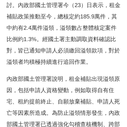
討。內政部國土管理署今（23）日表示，租金
介
補貼政策推動至今，總核定約185.9萬件，其
主
題
中約有2.4萬件溢領，溢領數占整體核定案件
政
策
比例約1.3%。經國土署主動調取資料確認比
訊
對，皆已通知申請人必須繳回溢領款項，對於
息
溢領者均積極持續進行追回作業。
快
遞
內政部國土管理署說明，租金補貼出現溢領原
主
題
因，包括申請人資格變動，例如取得自有住
服
宅、租約提前終止、自願放棄補貼、申請人死
務
亡等因素所造成。為防止溢領情形發生，內政
互
動
部國土管理署已透過強化勾稽查核機制、跨部