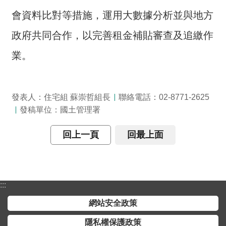
交
流
會資料比對等措施，運用大數據分析並與地方
政府共同合作，以完善租金補貼審查及追繳作
回
首
業。
頁
網
發表人：住宅組 蘇崇哲組長
聯絡電話：02-8771-2625
站
導
發稿單位：國土管理署
覽
回上一頁
回最上面
民
意
信
箱
:::
網站安全政策
雙
語
隱私權保護政策