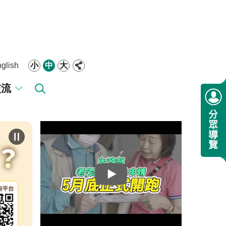
glish
小
中
大
交流