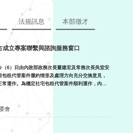
息
法規訊息
本部徵才
方成立專案聯繫與諮詢服務窗口
今（6）日由內政部政務次長董建宏及常務次長吳堂安
前包租代管案件履約情形及處理方向充分交換意見，
正常運作。為穩定社宅包租代管案件順利運作，內政
部已責成國家住都中心持續依契約規定督導業者履約，並視個案情形採取必要之履約管理措施，以 ...更多
委會