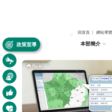
跳到主要內容區塊
回首頁
網站導
:::
本部簡介
政策宣導
:::
訊息
快遞
本部
動態
好康
報報
快捷