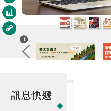
服務
視覺
化統
相關
計
連結
訊息快遞