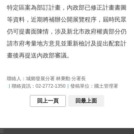
交
特定區案為部訂計畫，內政部已修正計畫書圖
流
等資料，近期將補辦公開展覽程序，屆時民眾
回
首
仍可提書面陳情，涉及新北市政府權責部分仍
頁
請市府考量地方意見並重新檢討及提出配套計
網
畫後再提送內政部審議。
站
導
覽
聯絡人：城鄉發展分署 林秉勳 分署長
聯絡資訊：02-2772-1350
發稿單位：國土管理署
民
意
回上一頁
回最上面
信
箱
雙
語
:::