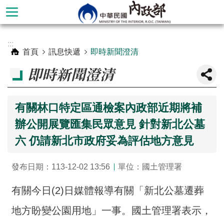
跳到主要內容區塊
進
:::
階
首頁
訊息快遞
即時新聞澄清
搜
即時新聞澄清
尋
有關林口特定區通檢案內政部近期將補
辦公開展覽匯集民眾意見 針對新北公墓
六 仍請新北市政府妥為評估地方意見
發布日期：113-12-02 13:56
單位：國土管理署
有關今日(2)日媒體報導有關「新北公墓遷葬
本
地方盼變公園用地」一事。國土管理署表示，
部
簡