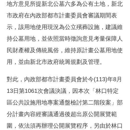
地方意見所提新北公墓六多為公有土地，新北
介
市政府在內政部都市計畫委員會審議期間表
主
題
示，該用地使用現況為公立殯葬設施，建議維
政
持公墓用地，並依照當時徵詢意見考量保障人
策
民財產權及傳統風俗，維持原計畫公墓用地使
訊
息
用，並由新北市政府統籌規劃及管理。
快
遞
對此，內政部都市計畫委員會於今(113)年8月
主
13日第1061次會議決議，因本次「林口特定
題
服
區公共設施用地專案通盤檢討第二階段案」部
務
分計畫內容經審議通過後超出原公開展覽範
互
動
圍，依法須再辦理公開展覽程序，另由於林口