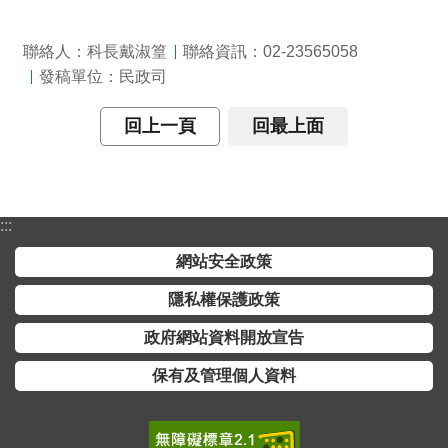
詞
彙
聯絡人：科長戴淑篁
聯絡資訊：02-23565058
發稿單位：民政司
常
見
回上一頁
回最上面
問
答
電
子
:::
報
網站安全政策
RSS
隱私權保護政策
政府網站資料開放宣告
English
保有及管理個人資料
網
站
安