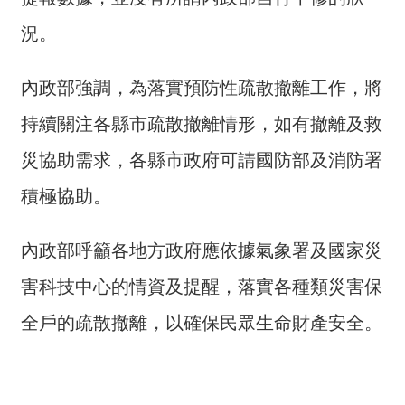
交
流
況。
回
內政部強調，為落實預防性疏散撤離工作，將
首
頁
持續關注各縣市疏散撤離情形，如有撤離及救
網
災協助需求，各縣市政府可請國防部及消防署
站
積極協助。
導
覽
內政部呼籲各地方政府應依據氣象署及國家災
民
意
害科技中心的情資及提醒，落實各種類災害保
信
全戶的疏散撤離，以確保民眾生命財產安全。
箱
雙
語