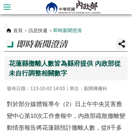
跳到主要內容區塊
進
:::
階
首頁
訊息快遞
即時新聞澄清
搜
即時新聞澄清
尋
花蓮縣撤離人數皆為縣府提供 內政部從
未自行調整相關數字
發布日期：113-10-02 14:03
單位：新聞傳播科
對於部分媒體報導今（2）日上午中央災害應
變中心第10次工作會報中，內政部疏散撤離變
本
部
動情形報告將花蓮縣預計撤離人數，從8千多
簡