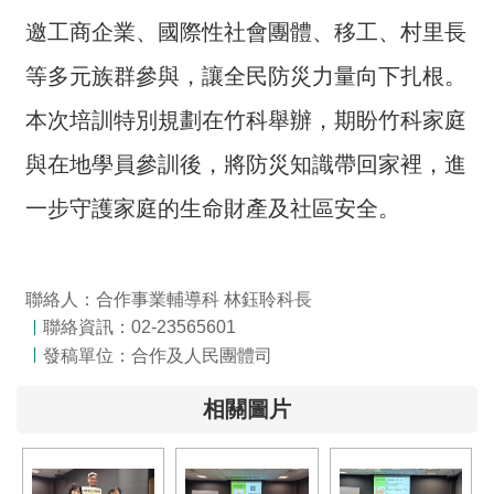
詞
邀工商企業、國際性社會團體、移工、村里長
彙
等多元族群參與，讓全民防災力量向下扎根。
常
見
本次培訓特別規劃在竹科舉辦，期盼竹科家庭
問
與在地學員參訓後，將防災知識帶回家裡，進
答
一步守護家庭的生命財產及社區安全。
電
子
報
聯絡人：合作事業輔導科 林鈺聆科長
聯絡資訊：02-23565601
RSS
發稿單位：合作及人民團體司
English
相關圖片
網
站
安