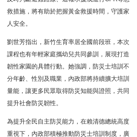
交
流
救措施，將有助於把握黃金救援時間，守護家
回
人安全。
首
頁
劉世芳指出，新竹生育率居全國前段班，本次
網
課程也有年輕家庭攜幼兒共同參訓，展現打造
站
韌性家園的具體行動。她強調，防災士培訓不
導
覽
分年齡、性別及職業，內政部將持續擴大培訓
民
量能，讓更多民眾取得防災知能與證照，共同
意
提升社會防災韌性。
信
箱
為提升全民自主防災能力，在賴清德總統高度
雙
語
重視下，內政部積極推動防災士培訓制度，廣