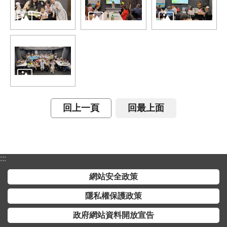
全
政
策
隱
私
權
保
護
回上一頁
回最上面
政
策
政
:::
府
網站安全政策
網
站
隱私權保護政策
資
政府網站資料開放宣告
料