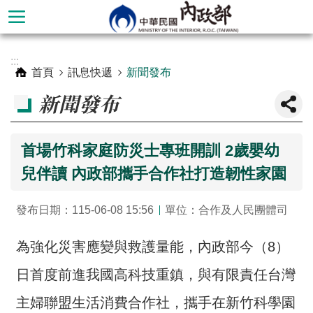
跳到主要內容區塊
進
:::
階
首頁
訊息快遞
新聞發布
搜
新聞發布
尋
首場竹科家庭防災士專班開訓 2歲嬰幼
兒伴讀 內政部攜手合作社打造韌性家園
發布日期：115-06-08 15:56
單位：合作及人民團體司
為強化災害應變與救護量能，內政部今（8）
日首度前進我國高科技重鎮，與有限責任台灣
本
部
主婦聯盟生活消費合作社，攜手在新竹科學園
簡