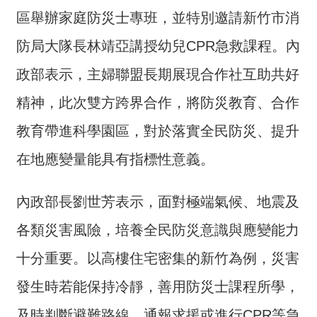
介
區舉辦家庭防災士專班，並特別邀請新竹市消
主
防局大隊長林靖亞講授幼兒CPR急救課程。內
題
政部表示，主婦聯盟長期展現合作社互助共好
政
策
精神，此次雙方跨界合作，將防災教育、合作
訊
教育帶進科學園區，對於落實全民防災、提升
息
在地應變量能具有指標性意義。
快
遞
內政部長劉世芳表示，面對極端氣候、地震及
主
題
各類災害風險，培養全民防災意識與應變能力
服
務
十分重要。以高樓住宅密集的新竹為例，災害
互
發生時若能保持冷靜，善用防災士課程所學，
動
及時判斷避難路線、通報求援或進行CPR等急