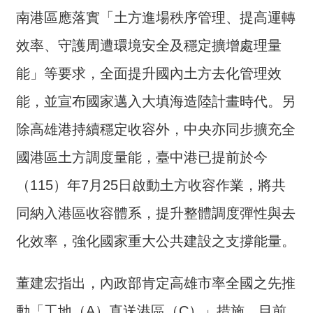
介
南港區應落實「土方進場秩序管理、提高運轉
主
效率、守護周遭環境安全及穩定擴增處理量
題
能」等要求，全面提升國內土方去化管理效
政
策
能，並宣布國家邁入大填海造陸計畫時代。另
訊
除高雄港持續穩定收容外，中央亦同步擴充全
息
國港區土方調度量能，臺中港已提前於今
快
遞
（115）年7月25日啟動土方收容作業，將共
主
同納入港區收容體系，提升整體調度彈性與去
題
服
化效率，強化國家重大公共建設之支撐能量。
務
互
董建宏指出，內政部肯定高雄市率全國之先推
動
動「工地（A）直送港區（C）」措施，目前