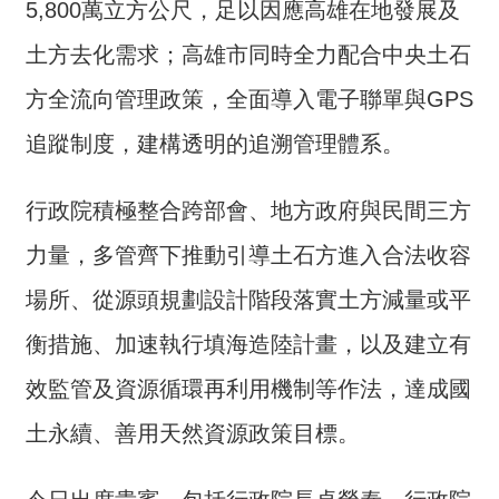
5,800萬立方公尺，足以因應高雄在地發展及
詞
彙
土方去化需求；高雄市同時全力配合中央土石
常
方全流向管理政策，全面導入電子聯單與GPS
見
追蹤制度，建構透明的追溯管理體系。
問
答
行政院積極整合跨部會、地方政府與民間三方
電
子
力量，多管齊下推動引導土石方進入合法收容
報
場所、從源頭規劃設計階段落實土方減量或平
RSS
衡措施、加速執行填海造陸計畫，以及建立有
English
效監管及資源循環再利用機制等作法，達成國
土永續、善用天然資源政策目標。
網
站
安