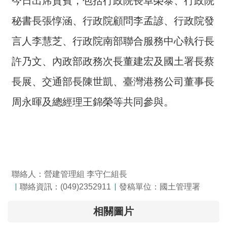
今日出席貴賓，包括行政院長卓榮泰、行政院
全
秘書長張惇涵、行政院顧問李孟諺、行政院發
政
策
言人李慧芝、行政院南部聯合服務中心執行長
隱
許乃文、內政部政務次長董建宏及國土署長蔡
私
長展、交通部長陳世凱、臺灣港務公司董事長
權
保
周永暉及總經理王錦榮等共同參與。
護
政
策
政
府
聯絡人：營建管理組 李守仁組長
網
聯絡資訊：(049)2352911
發稿單位：國土管理署
站
資
相關圖片
料