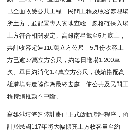
交
流
已全面收受公共工程、民間工程及收容處理場
回
所土方，並配置專人實地查驗，嚴格確保入場
首
土方符合相關規定。高雄南星截至5月底止，
頁
共計收容超過110萬立方公尺，5月份收容土
網
站
方已逾37萬立方公尺，約每日進場1,200車
導
次、單日約消化1.4萬立方公尺，後續搭配高
覽
雄港填海造陸作為最終去處，使公共及民間工
民
意
程持續推動不中斷。
信
箱
高雄港填海造陸計畫已正式啟動環評程序，預
雙
計於民國117年將大幅擴充土方收容量至約
語