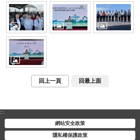
開
放
宣
告
保
有
及
管
理
個
回上一頁
回最上面
人
資
料
:::
網站安全政策
隱私權保護政策