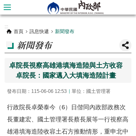
跳到主要內容區塊
進
:::
階
首頁
訊息快遞
新聞發布
搜
新聞發布
尋
卓院長視察高雄港填海造陸與土方收容
卓院長：國家邁入大填海造陸計畫
發布日期：115-06-06 12:53
單位：國土管理署
行政院長卓榮泰今（6）日偕同內政部政務次
長董建宏、國土管理署長蔡長展等一行視察高
本
部
雄港填海造陸收容土石方推動情形，重申北中
簡