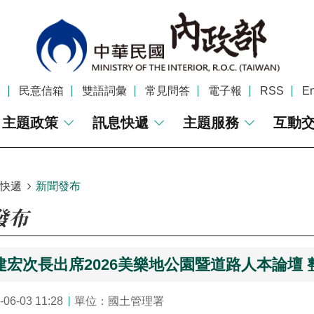
覽
民意信箱
雙語詞彙
常見問答
電子報
RSS
En
主題政策
訊息快遞
主題服務
互動
快遞
新聞發布
發布
建宏次長出席2026美樂地公園暨道路人本論壇
6-03 11:28
單位：國土管理署