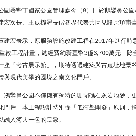
公園署墾丁國家公園管理處今（8）日於鵝鑾鼻公園
建宏次長、王成機署長偕各界代表共同見證此項南臺
董建宏表示，原服務設施改建工程在2017年進行
3年重啟工程計畫，總經費約新臺幣3億6,700萬元
一座「考古展示館」，期待透過建築與古遺址地景
續與現代美學的國境之南文化門戶。
，鵝鑾鼻公園不僅擁有獨特的珊瑚礁石灰岩地貌，
化門戶。本工程設計特別採「低衝擊開發」原則，
以融入海天一色的景致。