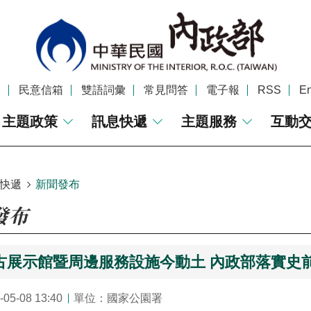
覽
民意信箱
雙語詞彙
常見問答
電子報
RSS
En
主題政策
訊息快遞
主題服務
互動
快遞
新聞發布
發布
古展示館暨周邊服務設施今動土 內政部落實史
5-08 13:40
單位：國家公園署