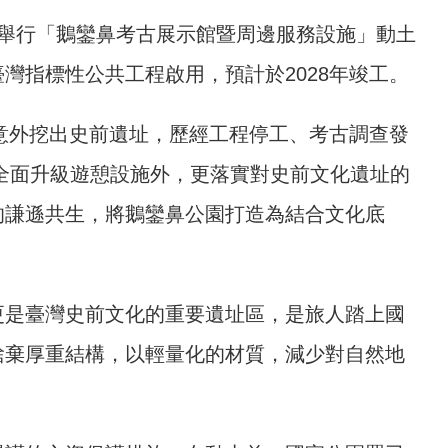
舉行「鵝鑾鼻考古展示館暨周邊服務設施」動土
灣指標性公共工程啟用，預計於2028年竣工。
時意外挖出史前遺址，歷經工程停工、考古調查發
，除全面升級遊憩設施外，更落實對史前文化遺址的
的謙遜共生，將鵝鑾鼻公園打造為結合文化底
更是臺灣史前文化的重要遺址區，是旅人踏上國
捨棄厚重結構，以輕量化的材質，減少對自然地