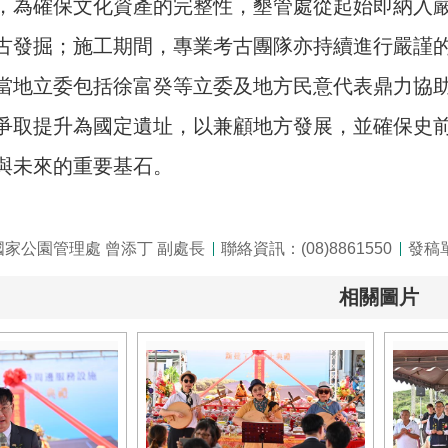
，為確保文化資產的完整性，墾管處從起始即納入
古發掘；施工期間，專業考古團隊亦持續進行嚴謹
當地立委包括徐富癸等立委及地方民意代表鼎力協
爭取提升為國定遺址，以兼顧地方發展，並確保史
與未來的重要基石。
家公園管理處 曾添丁 副處長
聯絡資訊：(08)8861550
發稿
相關圖片