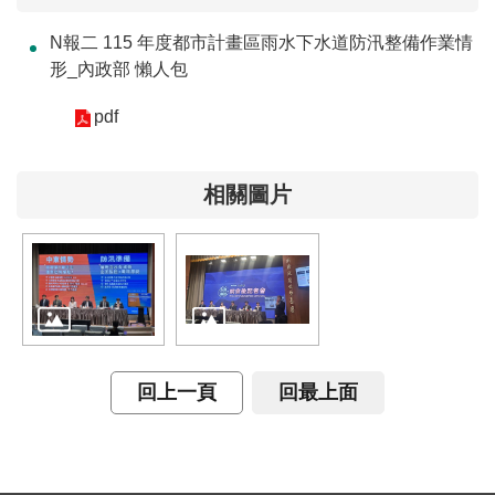
開
放
N報二 115 年度都市計畫區雨水下水道防汛整備作業情
宣
形_內政部 懶人包
告
pdf
保
有
及
相關圖片
管
理
個
人
資
料
回上一頁
回最上面