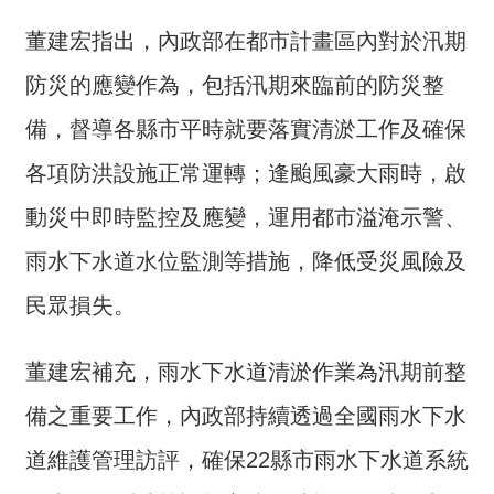
交
流
董建宏指出，內政部在都市計畫區內對於汛期
回
防災的應變作為，包括汛期來臨前的防災整
首
備，督導各縣市平時就要落實清淤工作及確保
頁
各項防洪設施正常運轉；逢颱風豪大雨時，啟
網
站
動災中即時監控及應變，運用都市溢淹示警、
導
雨水下水道水位監測等措施，降低受災風險及
覽
民眾損失。
民
意
董建宏補充，雨水下水道清淤作業為汛期前整
信
箱
備之重要工作，內政部持續透過全國雨水下水
雙
道維護管理訪評，確保22縣市雨水下水道系統
語