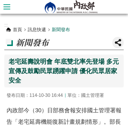
跳到主要內容區塊
進
:::
階
首頁
訊息快遞
新聞發布
搜
新聞發布
尋
老宅延壽說明會 年底雙北率先登場 多元
宣傳及鼓勵民眾踴躍申請 優化民眾居家
安全
發布日期：114-10-30 16:44
單位：國土管理署
內政部今（30）日部務會報安排國土管理署報
本
部
告「老宅延壽機能復新計畫規劃情形」。部長
簡