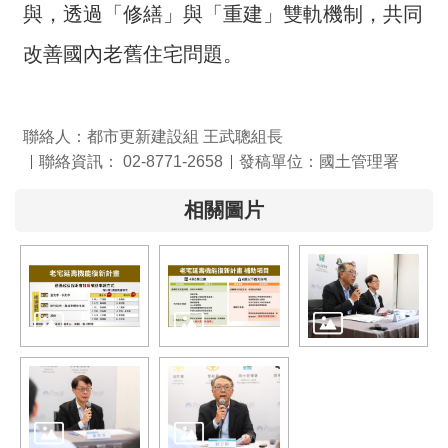
與，透過「修繕」與「重建」雙軌機制，共同
全
政
改善國內老舊住宅問題。
策
隱
聯絡人：都市更新建設組 王武聰組長
私
權
聯絡資訊： 02-8771-2658
發稿單位：國土管理署
保
相關圖片
護
政
策
政
府
網
站
資
料