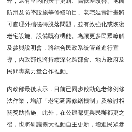
外，還有室內的扶手更新、高低差改善、地面
詞
彙
防滑及防墜設施等修繕項目。老宅延壽計畫將
可處理外牆磁磚脫落問題，並有效強化或恢復
常
見
老宅設施、設備既有機能。為讓更多民眾瞭解
問
答
及參與說明會，將結合民政系統管道進行宣
導，內政部也將持續深化跨部會、地方政府及
電
子
民間專業力量合作推動。
報
RSS
內政部最後表示，目前已同步啟動危老條例修
法作業，增訂「老宅延壽修繕機制」及檢討相
English
關獎助措施。此外，在公辦都更與民辦都更之
網
站
後，也將研議擴大推動自主更新，增進民眾參
安