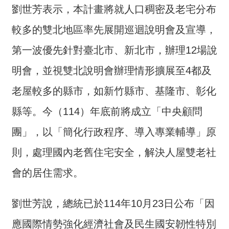
劉世芳表示，本計畫將就人口稠密及老宅分布
介
較多的雙北地區率先展開巡迴說明會及宣導，
主
題
第一波優先針對臺北市、新北市，辦理12場說
政
策
明會，並視雙北說明會辦理情形擴展至4都及
訊
老屋較多的縣市，如新竹縣市、基隆市、彰化
息
縣等。今（114）年底前將成立「中央顧問
快
遞
團」，以「簡化行政程序、導入專業輔導」原
主
則，處理國內老舊住宅安全，解決人屋雙老社
題
會的居住需求。
服
務
劉世芳說，總統已於114年10月23日公布「因
互
動
應國際情勢強化經濟社會及民生國安韌性特別