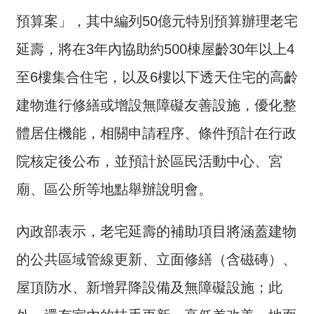
交
流
預算案」，其中編列50億元特別預算辦理老宅
延壽，將在3年內協助約500棟屋齡30年以上4
回
首
至6樓集合住宅，以及6樓以下透天住宅的高齡
頁
建物進行修繕或增設無障礙友善設施，優化整
網
體居住機能，相關申請程序、條件預計在行政
站
導
院核定後公布，並預計於區民活動中心、宮
覽
廟、區公所等地點舉辦說明會。
民
意
內政部表示，老宅延壽的補助項目將涵蓋建物
信
箱
的公共區域管線更新、立面修繕（含磁磚）、
屋頂防水、新增昇降設備及無障礙設施；此
雙
語