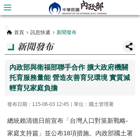
跳到主要內容區塊
進
:::
階
首頁
訊息快遞
新聞發布
搜
新聞發布
尋
內政部與衛福部聯手合作 擴大政府機關
托育服務量能 營造友善育兒環境 實質減
輕育兒家庭負擔
發布日期：115-06-03 12:45
單位：國土管理署
總統賴清德日前宣布「台灣人口對策新戰略-
本
部
家庭支持篇」並公布18項措施。內政部國土署
簡