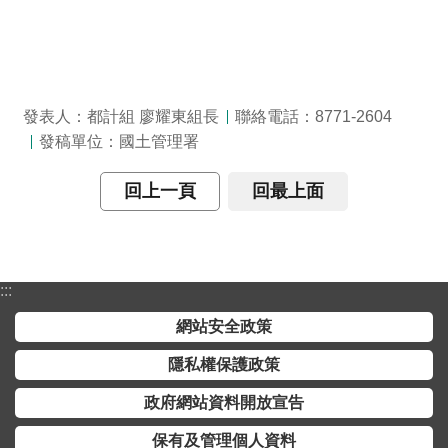
全
政
策
隱
發表人：都計組 廖耀東組長
聯絡電話：8771-2604
私
發稿單位：國土管理署
權
保
回上一頁
回最上面
護
政
策
:::
政
網站安全政策
府
網
隱私權保護政策
站
資
政府網站資料開放宣告
料
保有及管理個人資料