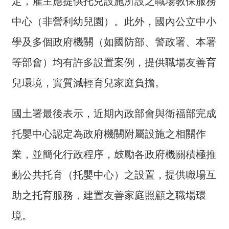
定，雇主應提供托兒設施所設之職場教保服務
詞
彙
中心（非營利幼兒園）。此外，國內公立中小
學及多個政府機關（如國防部、警政署、本署
常
見
等部會）均有許多設置案例，提供職場友善育
問
答
兒環境，實質減輕育兒家庭負擔。
電
國土署最後表示，近期內政部會與衛福部完成
子
報
托嬰中心認定為政府機關附屬設施之相關作
RSS
業，並簡化行政程序，鼓勵各政府機關積極推
動公共托育（托嬰中心）之設置，提供職場互
English
助之托育服務，建置友善家庭照顧之職場環
網
站
境。
安