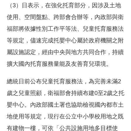
（3）日表示，在強化托育部分，因涉及土地
介
使用、空間盤點、跨部會合辦等，內政部與衛
主
題
福部將依據性別工作平等法、兒童托育服務法
政
策
等規定，儘速完成托嬰中心屬於政府機關之附
訊
屬設施認定，經由中央與地方共同合作，持續
息
擴大國內托育服務量能及友善育兒環境。
快
遞
總統日前公布兒童托育服務法，為完善未滿2
主
題
歲之兒童照顧，衛福部會持續布建0至2歲之托
服
嬰中心。內政部國土署也協助檢視國內都市土
務
地使用等規定，現行在公立中小學校用地之既
互
動
有建物一樓，可依「公共設施用地多目標使