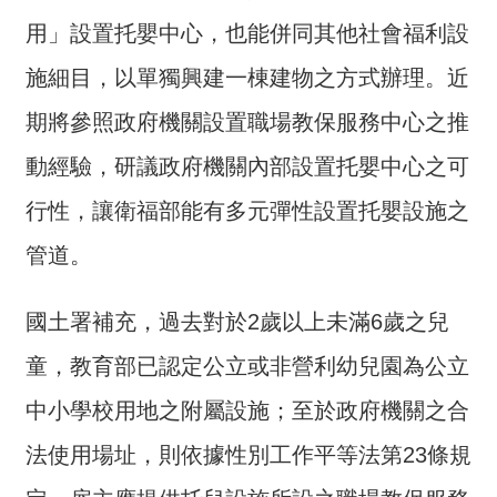
交
流
用」設置托嬰中心，也能併同其他社會福利設
施細目，以單獨興建一棟建物之方式辦理。近
回
首
期將參照政府機關設置職場教保服務中心之推
頁
動經驗，研議政府機關內部設置托嬰中心之可
網
行性，讓衛福部能有多元彈性設置托嬰設施之
站
導
管道。
覽
國土署補充，過去對於2歲以上未滿6歲之兒
民
意
童，教育部已認定公立或非營利幼兒園為公立
信
箱
中小學校用地之附屬設施；至於政府機關之合
法使用場址，則依據性別工作平等法第23條規
雙
語