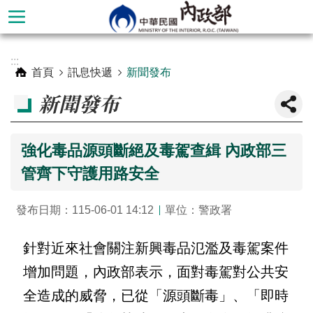
跳到主要內容區塊
進
:::
階
首頁
訊息快遞
新聞發布
搜
新聞發布
尋
強化毒品源頭斷絕及毒駕查緝 內政部三
管齊下守護用路安全
發布日期：115-06-01 14:12
單位：警政署
針對近來社會關注新興毒品氾濫及毒駕案件
增加問題，內政部表示，面對毒駕對公共安
本
全造成的威脅，已從「源頭斷毒」、「即時
部
簡