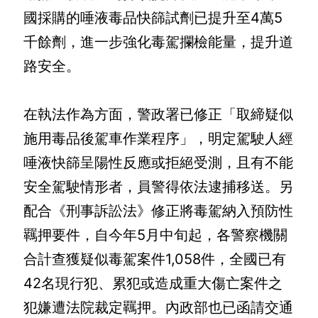
全
國採購的唾液毒品快篩試劑已提升至4萬5
政
千餘劑，進一步強化毒駕攔檢能量，提升道
策
路安全。

隱
私
在執法作為方面，警政署已修正「取締疑似
權
保
施用毒品後駕車作業程序」，明定駕駛人經
護
唾液快篩呈陽性反應或拒絕受測，且有不能
政
策
安全駕駛情形者，員警得依法逮捕移送。另
配合《刑事訴訟法》修正將毒駕納入預防性
政
羈押要件，自今年5月中旬起，各警察機關
府
網
合計查獲疑似毒駕案件1,058件，全國已有
站
42名現行犯、累犯或造成重大傷亡案件之
資
料
犯嫌遭法院裁定羈押。內政部也已函請交通