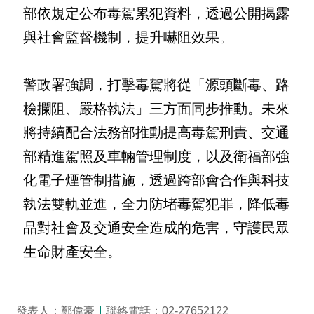
開
部依規定公布毒駕累犯資料，透過公開揭露
放
宣
與社會監督機制，提升嚇阻效果。

告
警政署強調，打擊毒駕將從「源頭斷毒、路
保
有
檢攔阻、嚴格執法」三方面同步推動。未來
及
將持續配合法務部推動提高毒駕刑責、交通
管
理
部精進駕照及車輛管理制度，以及衛福部強
個
化電子煙管制措施，透過跨部會合作與科技
人
執法雙軌並進，全力防堵毒駕犯罪，降低毒
資
料
品對社會及交通安全造成的危害，守護民眾
生命財產安全。
發表人：鄭偉豪
聯絡電話：02-27652122