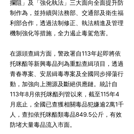
攔阻」及「強化執法」三大面向全面提升防
介
制作為，並持續與法務部、交通部及衛生福
主
利部合作，透過法制修正、執法精進及管理
題
機制強化等措施，全力遏止毒駕危害。

政
策
訊
在源頭查緝方面，警政署自113年起即將依
息
托咪酯等新興毒品列為重點查緝項目，透過
快
青春專案、安居緝毒專案及全國同步掃蕩行
遞
動，加強向上溯源及斷絕供應鏈。統計自
主
113年8月依托咪酯列管以來，截至115年4
題
服
月底止，全國已查獲相關毒品犯嫌逾2萬1千
務
人，查扣依托咪酯類毒品849.5公斤，有效
互
防堵大量毒品流入市面。

動