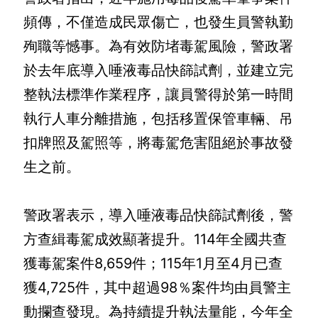
詞
頻傳，不僅造成民眾傷亡，也發生員警執勤
彙
殉職等憾事。為有效防堵毒駕風險，警政署
常
於去年底導入唾液毒品快篩試劑，並建立完
見
問
整執法標準作業程序，讓員警得於第一時間
答
執行人車分離措施，包括移置保管車輛、吊
扣牌照及駕照等，將毒駕危害阻絕於事故發
電
子
生之前。

報
RSS
警政署表示，導入唾液毒品快篩試劑後，警
方查緝毒駕成效顯著提升。114年全國共查
English
獲毒駕案件8,659件；115年1月至4月已查
網
獲4,725件，其中超過98％案件均由員警主
站
動攔查發現。為持續提升執法量能，今年全
安