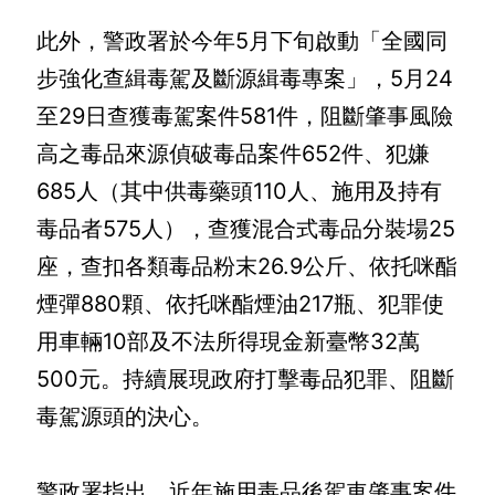
交
流
此外，警政署於今年5月下旬啟動「全國同
步強化查緝毒駕及斷源緝毒專案」，5月24
回
首
至29日查獲毒駕案件581件，阻斷肇事風險
頁
高之毒品來源偵破毒品案件652件、犯嫌
網
685人（其中供毒藥頭110人、施用及持有
站
毒品者575人），查獲混合式毒品分裝場25
導
座，查扣各類毒品粉末26.9公斤、依托咪酯
覽
煙彈880顆、依托咪酯煙油217瓶、犯罪使
民
用車輛10部及不法所得現金新臺幣32萬
意
信
500元。持續展現政府打擊毒品犯罪、阻斷
箱
毒駕源頭的決心。

雙
語
警政署指出，近年施用毒品後駕車肇事案件