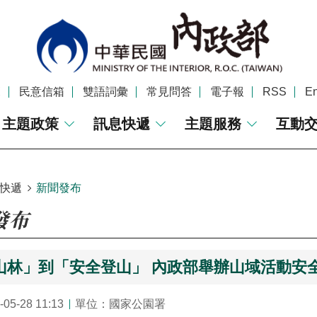
覽
民意信箱
雙語詞彙
常見問答
電子報
RSS
En
主題政策
訊息快遞
主題服務
互動
快遞
新聞發布
發布
山林」到「安全登山」 內政部舉辦山域活動安
5-28 11:13
單位：國家公園署