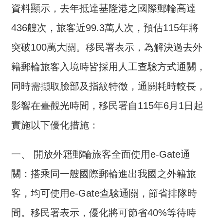
交
資料顯示，去年抵達基隆港之國際郵輪高達
流
436艘次，旅客近99.3萬人次，預估115年將
回
突破100萬大關。移民署表示，為解決過去外
首
頁
籍郵輪旅客入境時皆採用人工查驗方式通關，
網
同時需擷取臉部及指紋特徵，通關耗時較長，
站
影響在臺觀光時間，移民署自115年6月1日起
導
覽
實施以下優化措施：
民
意
一、 開放外籍郵輪旅客全面使用e-Gate通
信
關：搭乘同一艘國際郵輪進出我國之外籍旅
箱
客，均可使用e-Gate查驗通關，節省排隊時
雙
語
間。移民署表示，優化將可節省40%等待時