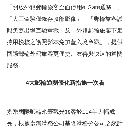
介
「開放外籍郵輪旅客全面使用e-Gate通關」、
主
「人工查驗僅錄存臉部影像」、「郵輪旅客護
題
照免蓋出境查驗章戳」及「外籍郵輪旅客下船
政
策
持用檢核之護照影本免加蓋入境章戳」，提供
訊
國際郵輪外籍旅客更便捷、友善與快速的通關
息
服務。
快
遞
4大郵輪通關優化新措施一次看
主
題
服
務
搭乘國際郵輪來臺觀光旅客於114年大幅成
互
長，根據臺灣港務公司基隆港務分公司之統計
動