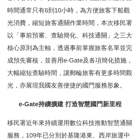
開
放
時間通常只有6到10小時，為方便旅客下船觀
宣
光消費，縮短旅客通關作業時間，本次移民署
告
以「事前預審、查驗簡化、科技通關」之三大
保
有
核心原則為主軸，透過事前掌握旅客名單並完
及
成預先審核，並善用e-Gate及各項簡化措施，
管
理
大幅縮短查驗時間，讓郵輪旅客有更多時間觀
個
人
光，亦展現我國友善便捷的國門服務形象。
資
料
e-Gate持續擴建 打造智慧國門新里程
移民署近年來持續運用數位科技推動智慧通關
服務，109年已分別於基隆港東、西岸旅運中