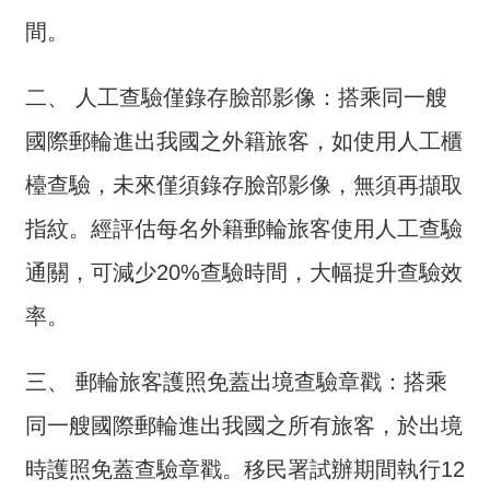
詞
間。
彙
常
二、 人工查驗僅錄存臉部影像：搭乘同一艘
見
國際郵輪進出我國之外籍旅客，如使用人工櫃
問
答
檯查驗，未來僅須錄存臉部影像，無須再擷取
電
指紋。經評估每名外籍郵輪旅客使用人工查驗
子
通關，可減少20%查驗時間，大幅提升查驗效
報
率。
RSS
English
三、 郵輪旅客護照免蓋出境查驗章戳：搭乘
同一艘國際郵輪進出我國之所有旅客，於出境
網
站
時護照免蓋查驗章戳。移民署試辦期間執行12
安