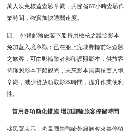
全
萬人次免核蓋查驗章戳，共節省67小時查驗作
政
業時間，確實加快通關速度。
策
隱
四、 外籍郵輪旅客下船持用檢核之護照影本
私
免加蓋入境章戳：已在船上完成郵輪前站查驗
權
保
之旅客，可由郵輪業者影印護照影本，供旅客
護
政
持護照影本下船觀光，未來影本無需核蓋入境
策
章戳，減少發放領取影本時間，提升作業便利
政
性。
府
網
站
善用各項簡化措施 增加郵輪旅客停留時間
資
料
移民署表示，考量國際郵輪外籍旅客來臺停留