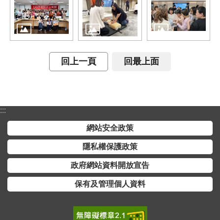
開
放
宣
告
保
回上一頁
回最上面
有
及
管
理
:::
個
網站安全政策
人
資
隱私權保護政策
料
政府網站資料開放宣告
保有及管理個人資料