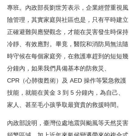
介
專班。內政部長劉世芳表示，企業經營重視風
主
險管理，其實家庭與社區也是，只有平時建立
題
正確避難與應變觀念，才能在災害發生時保持
政
策
冷靜、有效應對。畢竟，醫院和消防局無法隨
訊
時守候在每個家庭旁，在救護車趕到的短短幾
息
分鐘內，如果我們具備基本的防救災、
快
遞
CPR（心肺復甦術）及 AED 操作等緊急救護
主
技能，就能在黃金 3 到 5 分鐘內，為自己、
題
服
家人、甚至毛小孩爭取最寶貴的救援時間。
務
互
內政部說明，臺灣位處地震與颱風等天然災害
動
頻繁區域，加上近年來氣候變遷帶來的複合式