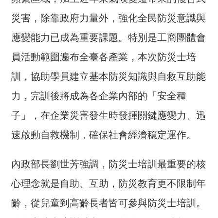
交
流
災害，除靠政府力量外，強化全民防災意識與
回
應變能力已成為重要課題。特別是工商團體會
首
員活動範圍遍布全臺各產業，本次防災士培
頁
訓，協助學員建立基本防災知識與自救互助能
網
站
力，完訓後將成為各企業內部的「安全種
導
子」，在企業災害發生時發揮關鍵應變力、迅
覽
速啟動自救機制，確保社會經濟穩定運作。
民
意
內政部長劉世芳強調，防災士培訓最重要的核
信
箱
心理念就是自助、互助，防災教育更不限制年
雙
齡，從兒童到高齡長者皆可參與防災士培訓。
語