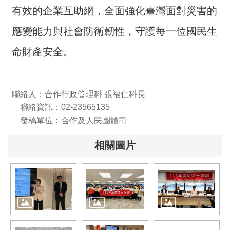
全
有效的企業互助網，全面強化臺灣面對災害的
政
應變能力與社會防衛韌性，守護每一位國民生
策
命財產安全。
隱
私
權
聯絡人：合作行政管理科 張福仁科長
保
聯絡資訊：02-23565135
護
政
發稿單位：合作及人民團體司
策
相關圖片
政
府
網
站
資
料