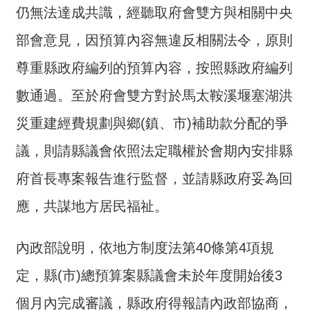
仍無法達成共識，經聽取府會雙方與相關中央
介
部會意見，因預算內容無違反相關法令，原則
主
題
尊重縣政府編列的預算內容，按照縣政府編列
政
策
數通過。至於府會雙方對於馬太鞍溪堰塞湖洪
訊
災重建經費規劃與鄉(鎮、市)補助款分配的爭
息
議，則請縣議會依照法定職權於會期內安排縣
快
遞
府首長專案報告進行監督，並請縣政府妥為回
主
應，共謀地方居民福祉。
題
服
內政部說明，依地方制度法第40條第4項規
務
定，縣(市)總預算案縣議會未於年度開始後3
互
動
個月內完成審議，縣政府得報請內政部協商，