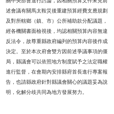
關中央部會進行討論，因相關預算文件未見前
詞
彙
述會議有關馬太鞍災後重建預算經費支應規劃
及對所轄鄉（鎮、市）公所補助款分配議題，
常
見
經各機關書面檢視後，均認相關預算內容無違
問
答
反法令，故尊重縣政府編列的預算內容後作成
決定。至於本次府會雙方因前述爭議事項的僵
電
子
局，縣議會可以依照地方制度賦予之法定職權
報
進行監督，在會期內安排縣府首長進行專案報
RSS
告，也請縣政府針對縣議會關心的議題妥為說
English
明，化解分歧共同為地方發展努力。
網
站
安