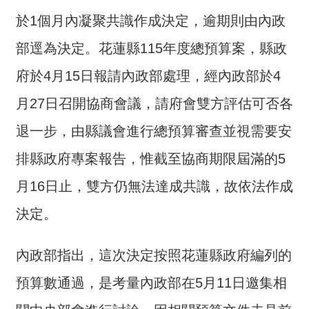
交
流
於1個月內凝聚共識作成決定，逾期則由內政
部逕為決定。花蓮縣115年度總預算案，縣政
回
首
府於4月15日報請內政部處理，經內政部於4
頁
月27日召開協商會議，請府會雙方評估可否各
網
退一步，由縣議會進行總預算審查並視需要安
站
導
排縣政府專案報告，惟截至協商期限屆滿的5
覽
月16日止，雙方仍無法達成共識，故依法作成
民
決定。
意
信
箱
內政部指出，這次決定按照花蓮縣政府編列的
預算數通過，是考量內政部在5月11日邀集相
雙
語