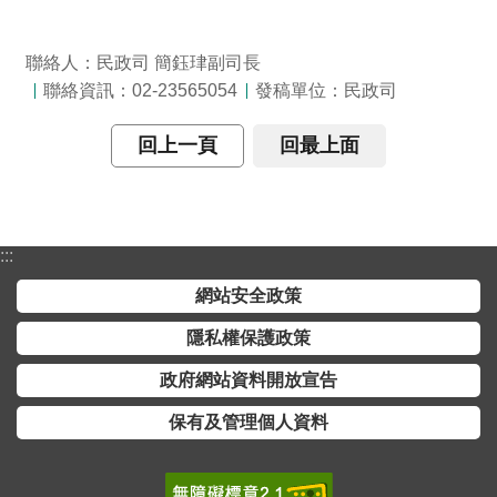
全
政
聯絡人：民政司 簡鈺珒副司長
策
聯絡資訊：02-23565054
發稿單位：民政司
隱
回上一頁
回最上面
私
權
保
護
:::
政
策
網站安全政策
隱私權保護政策
政
府
政府網站資料開放宣告
網
站
保有及管理個人資料
資
料