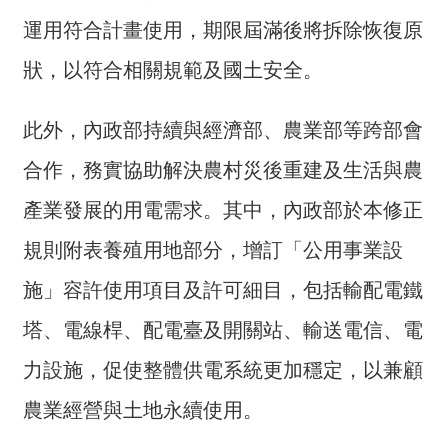
交
流
運用符合計畫使用，期限屆滿後將拆除恢復原
狀，以符合相關規範及國土安全。
回
首
頁
此外，內政部持續與經濟部、農業部等跨部會
合作，務實協助解決農村災後重建及生活與農
網
站
產業發展的用電需求。其中，內政部於本修正
導
覽
規則附表養殖用地部分，增訂「公用事業設
施」容許使用項目及許可細目，包括輸配電鐵
民
意
塔、電線桿、配電臺及開關站、輸送電信、電
信
箱
力設施，促使整體供電系統更加穩定，以兼顧
農業經營與土地永續使用。
雙
語