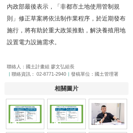
詞
內政部最後表示，「非都市土地使用管制規
彙
則」修正草案將依法制作業程序，於近期發布
常
施行，將有助於重大政策推動，解決養殖用地
見
問
設置電力設施需求。
答
電
聯絡人：國土計畫組 廖文弘組長
子
報
聯絡資訊： 02-8771-2940
發稿單位：國土管理署
相關圖片
RSS
English
網
站
安