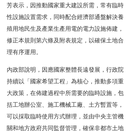
芳表示，因推動國家重大建設所需，常有臨時
介
性設施設置需求，同時配合經濟部通盤解決養
主
題
殖用地民生及產業生產用電的電力設施佈建，
政
策
修正本規則第六條及附表規定，以確保土地合
訊
理有序運用。
息
快
內政部說明，因應國家整體長遠發展，行政院
遞
持續以「國家希望工程」為核心，推動多項重
主
題
大政策，在佈建過程中所需要的臨時設施，包
服
括工地辦公室、施工機械工廠、土方暫置等，
務
可以採取臨時使用方式辦理，並由中央主管機
互
動
關和地方政府共同監督管理，確保非都市土地