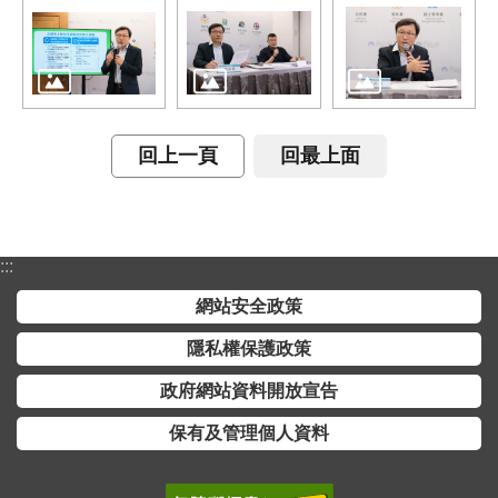
全
政
策
隱
私
回上一頁
回最上面
權
保
護
政
:::
策
網站安全政策
政
隱私權保護政策
府
政府網站資料開放宣告
網
站
保有及管理個人資料
資
料