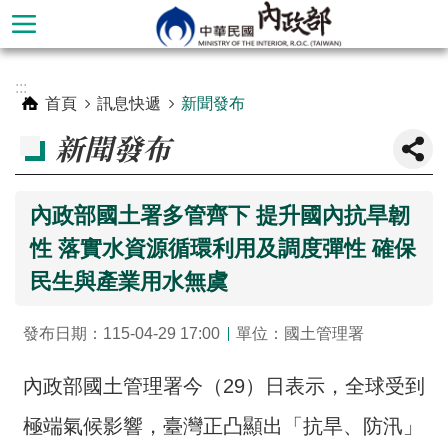
跳到主要內容區塊
進
:::
階
首頁
訊息快遞
新聞發布
搜
新聞發布
尋
內政部國土署多管齊下 提升國內抗旱韌
性 落實水資源循環利用及調度彈性 確保
民生與產業用水無虞
發布日期：115-04-29 17:00
單位：國土管理署
內政部國土管理署今（29）日表示，全球受到
本
部
極端氣候影響，臺灣正凸顯出「抗旱、防汛」
簡