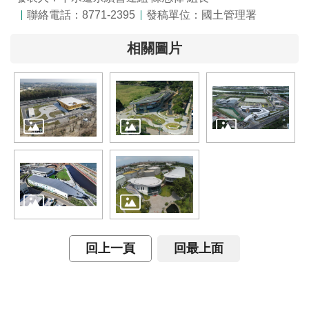
全
聯絡電話：8771-2395
發稿單位：國土管理署
政
策
相關圖片
隱
私
權
保
護
政
策
政
府
網
回上一頁
回最上面
站
資
料