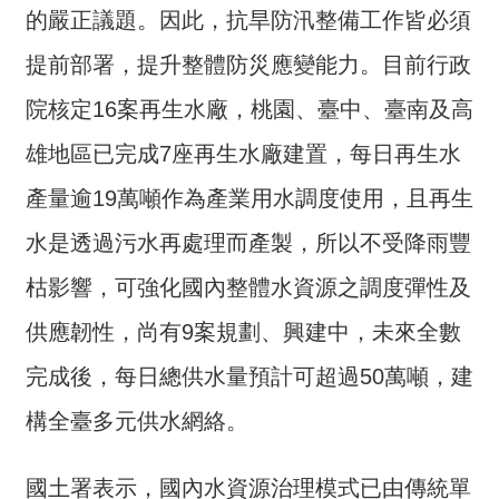
的嚴正議題。因此，抗旱防汛整備工作皆必須
介
提前部署，提升整體防災應變能力。目前行政
主
題
院核定16案再生水廠，桃園、臺中、臺南及高
政
策
雄地區已完成7座再生水廠建置，每日再生水
訊
產量逾19萬噸作為產業用水調度使用，且再生
息
水是透過污水再處理而產製，所以不受降雨豐
快
遞
枯影響，可強化國內整體水資源之調度彈性及
主
供應韌性，尚有9案規劃、興建中，未來全數
題
完成後，每日總供水量預計可超過50萬噸，建
服
務
構全臺多元供水網絡。
互
動
國土署表示，國內水資源治理模式已由傳統單