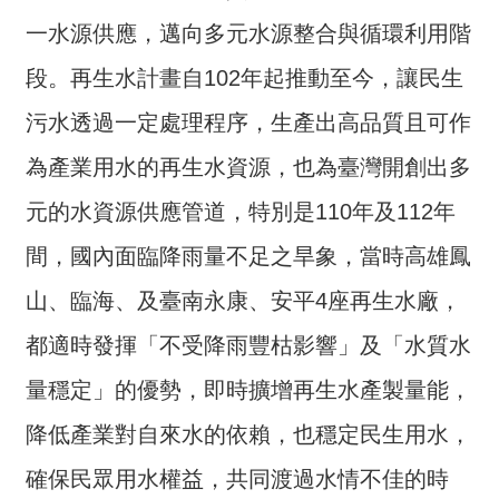
交
流
一水源供應，邁向多元水源整合與循環利用階
段。再生水計畫自102年起推動至今，讓民生
回
首
污水透過一定處理程序，生產出高品質且可作
頁
為產業用水的再生水資源，也為臺灣開創出多
網
元的水資源供應管道，特別是110年及112年
站
導
間，國內面臨降雨量不足之旱象，當時高雄鳳
覽
山、臨海、及臺南永康、安平4座再生水廠，
民
都適時發揮「不受降雨豐枯影響」及「水質水
意
信
量穩定」的優勢，即時擴增再生水產製量能，
箱
降低產業對自來水的依賴，也穩定民生用水，
雙
確保民眾用水權益，共同渡過水情不佳的時
語