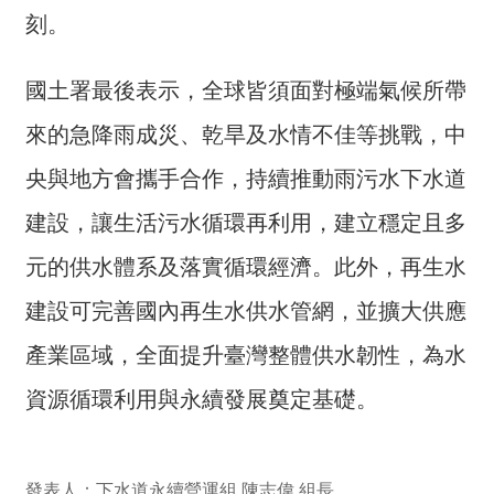
詞
刻。
彙
國土署最後表示，全球皆須面對極端氣候所帶
常
見
來的急降雨成災、乾旱及水情不佳等挑戰，中
問
答
央與地方會攜手合作，持續推動雨污水下水道
建設，讓生活污水循環再利用，建立穩定且多
電
子
元的供水體系及落實循環經濟。此外，再生水
報
建設可完善國內再生水供水管網，並擴大供應
RSS
產業區域，全面提升臺灣整體供水韌性，為水
English
資源循環利用與永續發展奠定基礎。
網
站
安
發表人：下水道永續營運組 陳志偉 組長