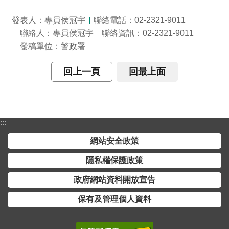
全
發表人：專員侯冠宇
聯絡電話：02-2321-9011
政
聯絡人：專員侯冠宇
聯絡資訊：02-2321-9011
策
發稿單位：警政署
隱
私
回上一頁
回最上面
權
保
護
政
:::
策
網站安全政策
政
隱私權保護政策
府
政府網站資料開放宣告
網
站
保有及管理個人資料
資
料