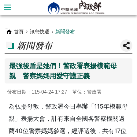
跳到主要內容區塊
進
:::
階
首頁
訊息快遞
新聞發布
搜
新聞發布
尋
最強後盾是她們！警政署表揚模範母
親 警察媽媽用愛守護正義
發布日期：115-04-24 17:27
單位：警政署
為弘揚母教，警政署今日舉辦「115年模範母
親」表揚大會，計有來自全國各警察機關遴
本
部
薦40位警察媽媽參選，經評選後，共有17位
簡