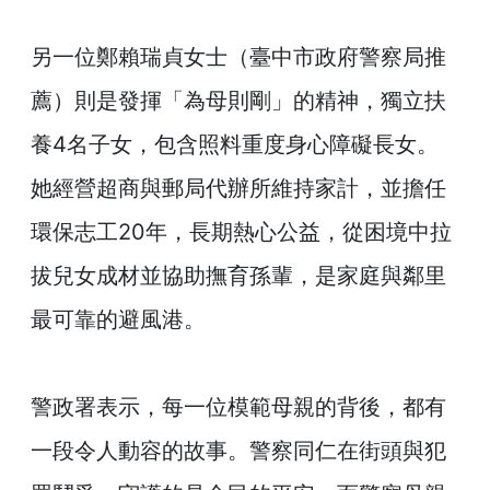
交
流
另一位鄭賴瑞貞女士（臺中市政府警察局推
回
薦）則是發揮「為母則剛」的精神，獨立扶
首
頁
養4名子女，包含照料重度身心障礙長女。
她經營超商與郵局代辦所維持家計，並擔任
網
站
環保志工20年，長期熱心公益，從困境中拉
導
覽
拔兒女成材並協助撫育孫輩，是家庭與鄰里
最可靠的避風港。
民
意
信
箱
警政署表示，每一位模範母親的背後，都有
一段令人動容的故事。警察同仁在街頭與犯
雙
語