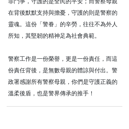
罪鬥爭，守護的是全民的平安；而警察母親
詞
彙
在背後默默支持與擔憂，守護的則是警察的
靈魂。這份「警眷」的辛勞，往往不為外人
常
見
所知，其堅韌的精神足為社會典範。
問
答
警察工作是一份榮譽，更是一份責任，而這
電
子
份責任背後，是無數母親的體諒與付出。警
報
政署感謝所有警察母親，你們是守護正義的
RSS
溫柔後盾，也是警界傳承的推手！
English
網
站
安