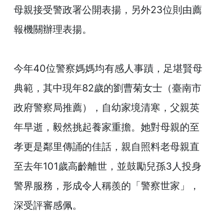
母親接受警政署公開表揚，另外23位則由薦
介
報機關辦理表揚。
主
題
政
策
今年40位警察媽媽均有感人事蹟，足堪賢母
訊
典範，其中現年82歲的劉曹菊女士（臺南市
息
政府警察局推薦），自幼家境清寒，父親英
快
遞
年早逝，毅然挑起養家重擔。她對母親的至
主
孝更是鄰里傳誦的佳話，親自照料老母親直
題
服
至去年101歲高齡離世，並鼓勵兒孫3人投身
務
警界服務，形成令人稱羨的「警察世家」，
互
深受評審感佩。
動