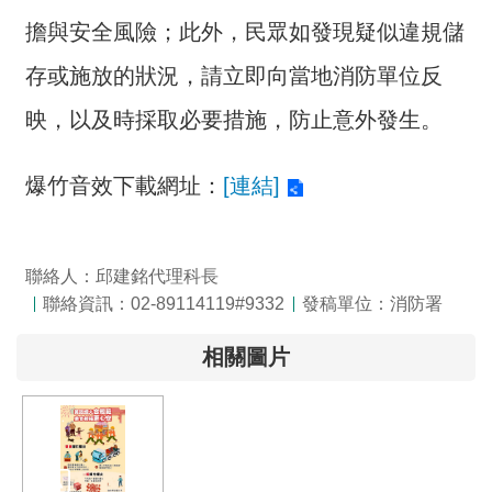
詞
擔與安全風險；此外，民眾如發現疑似違規儲
彙
存或施放的狀況，請立即向當地消防單位反
常
見
映，以及時採取必要措施，防止意外發生。
問
答
爆竹音效下載網址：
[連結]
電
子
報
聯絡人：邱建銘代理科長
聯絡資訊：02-89114119#9332
發稿單位：消防署
RSS
相關圖片
English
網
站
安