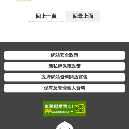
全
政
回上一頁
回最上面
策
隱
私
:::
權
保
網站安全政策
護
隱私權保護政策
政
策
政府網站資料開放宣告
保有及管理個人資料
政
府
網
站
資
料