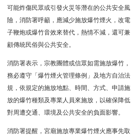
介
可能炸傷民眾或引發火災等潛在的公共安全風
主
險，消防署呼籲，應減少施放爆竹煙火，改電
題
子鞭炮或爆竹音效來替代，熱情不減，還可兼
政
策
顧傳統民俗與公共安全。
訊
息
消防署表示，宗教團體或信眾如需施放爆竹，
快
務必遵守「爆竹煙火管理條例」及地方自治法
遞
規，依規定的施放地點、時間、方式、申請施
主
題
放的爆竹種類及專業人員來施放，以確保降低
服
務
對周遭交通、環境及公共安全的負面影響。
互
消防署提醒，宮廟施放專業爆竹煙火應事先取
動