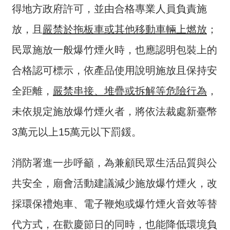
交
得地方政府許可，並由合格專業人員負責施
流
放，且
嚴禁於拖板車或其他移動車輛上燃放
；
回
民眾施放一般爆竹煙火時，也應認明包裝上的
首
頁
合格認可標示，依產品使用說明施放且保持安
網
全距離，
嚴禁串接、堆疊或拆解等危險行為
，
站
未依規定施放爆竹煙火者，將依法裁處新臺幣
導
覽
3萬元以上15萬元以下罰鍰。
民
意
消防署進一步呼籲，為兼顧民眾生活品質與公
信
共安全，廟會活動建議減少施放爆竹煙火，改
箱
採環保禮炮車、電子鞭炮或爆竹煙火音效等替
雙
語
代方式，在歡慶節日的同時，也能降低環境負