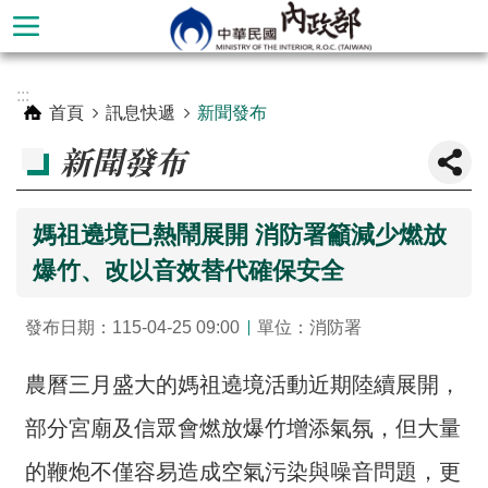
跳到主要內容區塊
進
:::
階
首頁
訊息快遞
新聞發布
搜
新聞發布
尋
媽祖遶境已熱鬧展開 消防署籲減少燃放
爆竹、改以音效替代確保安全
發布日期：115-04-25 09:00
單位：消防署
農曆三月盛大的媽祖遶境活動近期陸續展開，
部分宮廟及信眾會燃放爆竹增添氣氛，但大量
本
部
的鞭炮不僅容易造成空氣污染與噪音問題，更
簡