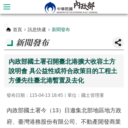
跳到主要內容區塊
進
:::
階
首頁
訊息快遞
新聞發布
搜
新聞發布
尋
內政部國土署召開臺北港擴大收容土方
說明會 具公益性或符合政策目的工程土
方優先往臺北港暫置及去化
發布日期：115-04-13 18:45
單位：國土管理署
內政部國土署今（13）日邀集北部地區地方政
本
部
府、臺灣港務股份有限公司、不動產開發商業
簡