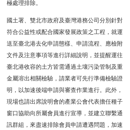
交
極處理排除。
流
國土署、雙北市政府及臺灣港務公司分別針對
回
首
符合公益性或配合國家發展政策之工程，就運
頁
送至臺北港去化申請態樣、申請流程、應檢附
網
文件及注意事項等進行詳細說明，並提醒運往
站
導
臺北港收容的土方皆需通過土壤污染管制及重
覽
金屬溶出相關檢驗，請業者可先行準備檢驗證
民
明，以加速後端申請與審查作業進行。此外，
意
信
現場也請出席說明會的產業公會代表擔任種子
箱
窗口協助向所屬會員進行宣導，並建立聯繫通
雙
訊群組，來盡速排除會員申請遭遇問題，加速
語