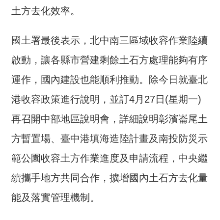
詞
土方去化效率。
彙
國土署最後表示，北中南三區域收容作業陸續
常
見
啟動，讓各縣市營建剩餘土石方處理能夠有序
問
答
運作，國內建設也能順利推動。除今日就臺北
港收容政策進行說明，並訂4月27日(星期一)
電
子
再召開中部地區說明會，詳細說明彰濱崙尾土
報
方暫置場、臺中港填海造陸計畫及南投防災示
RSS
範公園收容土方作業進度及申請流程，中央繼
English
續攜手地方共同合作，擴增國內土石方去化量
網
能及落實管理機制。
站
安