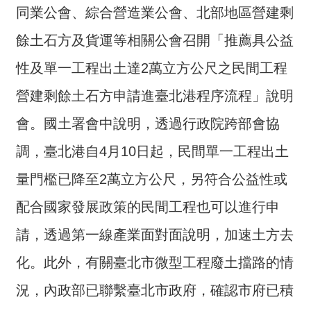
同業公會、綜合營造業公會、北部地區營建剩
介
餘土石方及貨運等相關公會召開「推薦具公益
主
題
性及單一工程出土達2萬立方公尺之民間工程
政
策
營建剩餘土石方申請進臺北港程序流程」說明
訊
會。國土署會中說明，透過行政院跨部會協
息
調，臺北港自4月10日起，民間單一工程出土
快
遞
量門檻已降至2萬立方公尺，另符合公益性或
主
配合國家發展政策的民間工程也可以進行申
題
請，透過第一線產業面對面說明，加速土方去
服
務
化。此外，有關臺北市微型工程廢土擋路的情
互
況，內政部已聯繫臺北市政府，確認市府已積
動