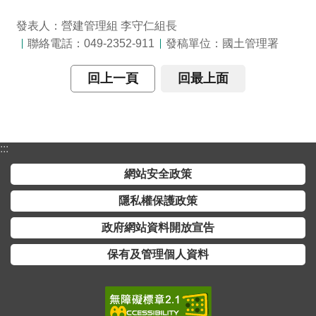
全
發表人：營建管理組 李守仁組長
政
聯絡電話：049-2352-911
發稿單位：國土管理署
策
回上一頁
回最上面
隱
私
權
保
護
:::
政
網站安全政策
策
隱私權保護政策
政
政府網站資料開放宣告
府
網
保有及管理個人資料
站
資
料