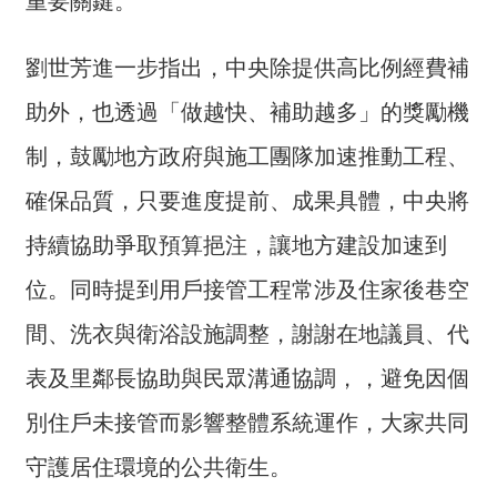
重要關鍵。
全
政
劉世芳進一步指出，中央除提供高比例經費補
策
助外，也透過「做越快、補助越多」的獎勵機
隱
私
制，鼓勵地方政府與施工團隊加速推動工程、
權
確保品質，只要進度提前、成果具體，中央將
保
護
持續協助爭取預算挹注，讓地方建設加速到
政
策
位。同時提到用戶接管工程常涉及住家後巷空
間、洗衣與衛浴設施調整，謝謝在地議員、代
政
府
表及里鄰長協助與民眾溝通協調，，避免因個
網
站
別住戶未接管而影響整體系統運作，大家共同
資
守護居住環境的公共衛生。
料