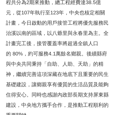
程共分為2期來推動，總工程經費達38.5億
詞
彙
元，從107年執行至123年，中央也核定相關
常
計畫，今日啟動的用戶接管工程將優先服務民
見
治溪以南的區域，以八爺里與永春里為主。全
問
答
計畫完工後，接管覆蓋率將超過全鎮人口
電
的 80%，約可服務4.1萬餘名鄉親。後續縣府
子
與中央共同秉持「自助、人助、天助」的精
報
神，繼續完善這項深藏在地底下且重要的民生
RSS
基礎建設，讓鄉親享有優質的生活品質及能夠
English
住得安心。同時也感謝內政部長期支持屏東縣
網
建設，中央地方攜手合作，是推動工程順利的
站
安