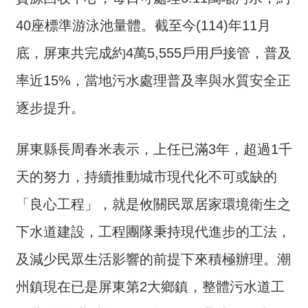
交
流
40座標準游泳池量體。截至今(114)年11月
回
底，屏東共完成約4萬5,555戶用戶接管，普及
首
率近15%，當地污水處理普及率與水質安全正
頁
逐步提升。
網
站
屏東縣長周春米表示，上任已滿3年，超過1千
導
覽
天的努力，持續推動城市現代化不可或缺的
民
「良心工程」，就是攸關民眾居家環境衛生之
意
下水道建設，工程團隊秉持現代進步的工法，
信
箱
及減少民眾生活影響的前提下來積極辦理。潮
雙
州鎮現在已是屏東第2大鄉鎮，整體污水道工
語