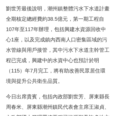
開
放
劉世芳最後說明，潮州鎮整體污水下水道計畫
宣
全期核定總經費約38.5億元，第一期工程自
告
107年至117年辦理，包括興建水資源回收中
保
有
心1座，以及完成鎮內西南人口密集區域的污
及
水管線與用戶接管，其中污水下水道主幹管工
管
理
程已完成，興建中的水資中心也預計於明
個
人
（115）年7月完工，將有助改善民眾居住環
資
境與提升公共衛生品質。
料
今日出席貴賓，包括內政部劉世芳、屏東縣長
周春米、屏東縣潮州鎮民代表會主席王淑貞、