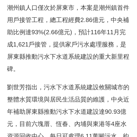
介
潮州鎮人口僅次於屏東市，本案是潮州鎮首件
主
用戶接管工程，總工程經費2.86億元，中央補
題
助比例達93%(2.66億元)，預計116年11月完
政
策
成1,621戶接管，提供家戶污水處理服務，是
訊
屏東縣推動污水下水道系統建設的重大新里程
息
碑。
快
遞
劉世芳指出，污水下水道系統建設攸關城市的
主
題
整體水質環境與居民生活品質的維護，中央近
服
務
年補助屏東縣推動污水下水道建設達90.93億
互
元，目前六塊厝、恆春、內埔與東港等4座水
動
資源回收中心，每日可處理6.11萬噸污水，約