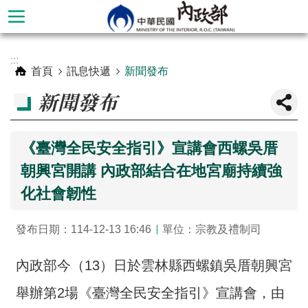
跳到主要內容區塊
進
:::
階
首頁
訊息快遞
新聞發布
搜
新聞發布
尋
《臺灣全民安全指引》宣講會西螺吳厝
朝興宮開講 內政部結合在地宮廟持續強
化社會韌性
發布日期：114-12-13 16:46
單位：宗教及禮制司
內政部今（13）日於雲林縣西螺鎮吳厝朝興宮
本
部
舉辦第2場《臺灣全民安全指引》宣講會，由
簡