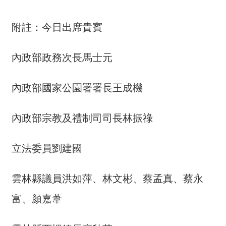
全
政
附註：今日出席貴賓
策
內政部政務次長馬士元
隱
私
權
內政部國家公園署署長王成機
保
護
內政部宗教及禮制司司長林振祿
政
策
立法委員劉建國
政
府
雲林縣議員洪如萍、林文彬、蔡孟真、蔡永
網
站
富、顏嘉葦
資
料