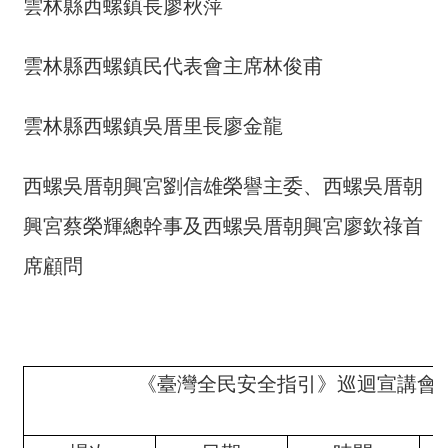
開
雲林縣西螺鎮長廖秋萍
放
宣
雲林縣西螺鎮民代表會主席林俊甫
告
保
雲林縣西螺鎮吳厝里長廖金龍
有
及
西螺吳厝朝興宮劉信雄榮譽主委、西螺吳厝朝
管
理
興宮蔡榮輝總幹事及西螺吳厝朝興宮廖欽祿首
個
席顧問
人
資
料
《臺灣全民安全指引》巡迴宣講會