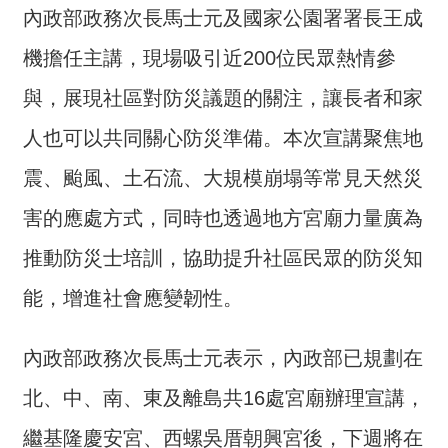
內政部政務次長馬士元及國家公園署署長王成
介
機擔任主講，現場吸引近200位民眾熱情參
主
題
與，展現社區對防災議題的關注，讓長者和家
政
策
人也可以共同關心防災準備。本次宣講聚焦地
訊
震、颱風、土石流、大規模崩塌等常見天然災
息
害的應處方式，同時也透過地方宮廟力量廣為
快
遞
推動防災士培訓，協助提升社區民眾的防災知
主
能，增進社會應變韌性。
題
服
內政部政務次長馬士元表示，內政部已規劃在
務
北、中、南、東及離島共16處宮廟辦理宣講，
互
動
繼基隆慶安宮、西螺吳厝朝興宮後，下週將在