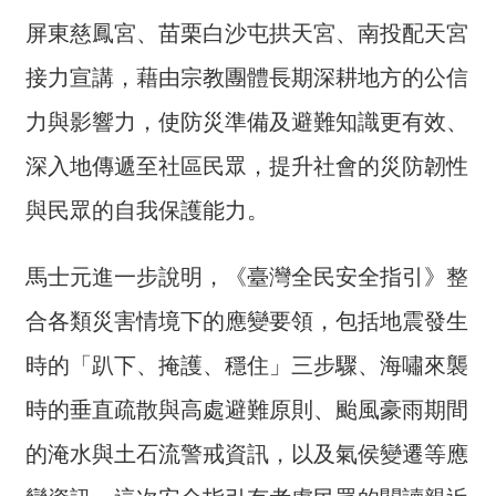
交
流
屏東慈鳳宮、苗栗白沙屯拱天宮、南投配天宮
接力宣講，藉由宗教團體長期深耕地方的公信
回
首
力與影響力，使防災準備及避難知識更有效、
頁
深入地傳遞至社區民眾，提升社會的災防韌性
網
與民眾的自我保護能力。
站
導
覽
馬士元進一步說明，《臺灣全民安全指引》整
合各類災害情境下的應變要領，包括地震發生
民
意
時的「趴下、掩護、穩住」三步驟、海嘯來襲
信
箱
時的垂直疏散與高處避難原則、颱風豪雨期間
的淹水與土石流警戒資訊，以及氣侯變遷等應
雙
語