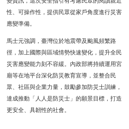
變資訊，這次安全指引有考慮民眾的閱讀親近
詞
彙
性、可操作性，提供民眾從家戶角度進行災害
應變準備。
常
見
問
馬士元強調，臺灣位於地震帶及颱風頻繁路
答
徑，加上國際與區域情勢快速變化，提升全民
電
災害應變能力刻不容緩。內政部將持續運用宮
子
報
廟等在地平台深化防災教育宣導，並整合民
RSS
眾、社區與企業力量，鼓勵參加防災士訓練，
達成推動「人人是防災士」的願景目標，打造
English
更安全、具韌性的社會。
網
站
安