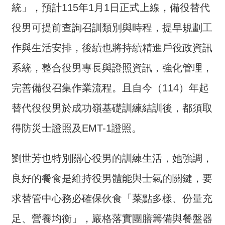
交
統」，預計115年1月1日正式上線，備役替代
流
役男可提前查詢召訓類別與時程，提早規劃工
回
作與生活安排，後續也將持續精進戶役政資訊
首
頁
系統，整合役男專長與證照資訊，強化管理，
網
完善備役召集作業流程。且自今（114）年起
站
替代役役男於成功嶺基礎訓練結訓後，都須取
導
覽
得防災士證照及EMT-1證照。
民
劉世芳也特別關心役男的訓練生活，她強調，
意
信
良好的餐食是維持役男體能與士氣的關鍵，要
箱
求替管中心務必確保伙食「菜點多樣、份量充
雙
足、營養均衡」，嚴格落實團膳籌備與餐盤器
語