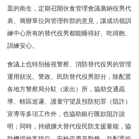
詞
皿的衛生，定期召開伙食管理會議廣納役男代
彙
表、籌辦單位與管理幹部的意見，讓成功嶺訓
常
練中心所有的替代役男都能睡得好、吃得飽、
見
問
訓練安心。
答
電
會議上也特別檢視警察、消防替代役男的管理
子
運用狀況。警政、民防替代役男部分，除配置
報
各地方警察局分駐（派出）所，協助交通疏
RSS
導、轄區巡邏、護童守望及預防犯罪（阻詐）
English
宣導等多項工作外，也協助銀行匯款阻詐說
網
明；同時，持續擴大替代役民防支援量能，協
站
安
助機場旅客指引、安檢疏導等勤務，並配置役