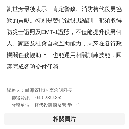
開
放
劉世芳最後表示，肯定警政、消防替代役男協
宣
勤的貢獻。特別是替代役役男結訓，都須取得
告
防災士證照及EMT-1證照，不僅能提升役男個
保
有
人、家庭及社會自救互助能力，未來在各行政
及
機關任務協助上，也能運用相關訓練技能，圓
管
理
滿完成各項交付任務。
個
人
資
料
聯絡人：輔導管理科 李承明科長
聯絡資訊： 049-2394352
發稿單位：替代役訓練及管理中心
相關圖片