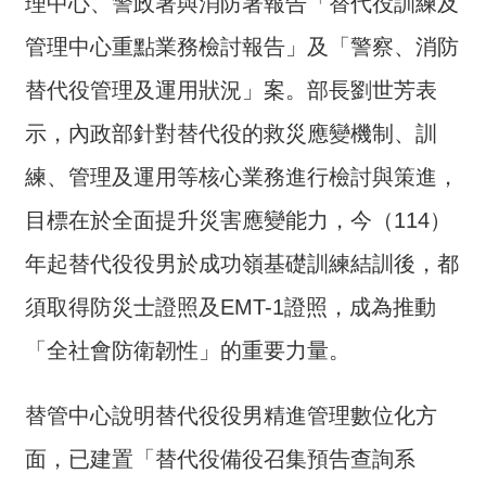
理中心、警政署與消防署報告「替代役訓練及
介
管理中心重點業務檢討報告」及「警察、消防
主
替代役管理及運用狀況」案。部長劉世芳表
題
政
示，內政部針對替代役的救災應變機制、訓
策
練、管理及運用等核心業務進行檢討與策進，
訊
息
目標在於全面提升災害應變能力，今（114）
快
年起替代役役男於成功嶺基礎訓練結訓後，都
遞
須取得防災士證照及EMT-1證照，成為推動
主
題
「全社會防衛韌性」的重要力量。
服
務
替管中心說明替代役役男精進管理數位化方
互
面，已建置「替代役備役召集預告查詢系
動