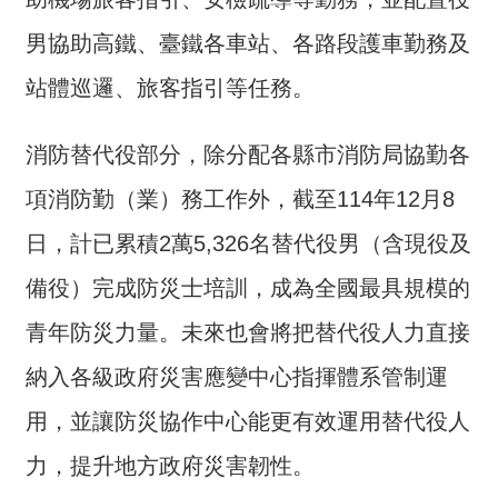
全
男協助高鐵、臺鐵各車站、各路段護車勤務及
政
策
站體巡邏、旅客指引等任務。
隱
消防替代役部分，除分配各縣市消防局協勤各
私
權
項消防勤（業）務工作外，截至114年12月8
保
護
日，計已累積2萬5,326名替代役男（含現役及
政
備役）完成防災士培訓，成為全國最具規模的
策
青年防災力量。未來也會將把替代役人力直接
政
府
納入各級政府災害應變中心指揮體系管制運
網
用，並讓防災協作中心能更有效運用替代役人
站
資
力，提升地方政府災害韌性。
料