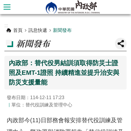
跳到主要內容區塊
進
:::
階
首頁
訊息快遞
新聞發布
搜
新聞發布
尋
內政部：替代役男結訓須取得防災士證
照及EMT-1證照 持續精進並提升治安與
防災支援量能
發布日期：114-12-11 17:23
單位：替代役訓練及管理中心
本
內政部今(11)日部務會報安排替代役訓練及管
部
簡