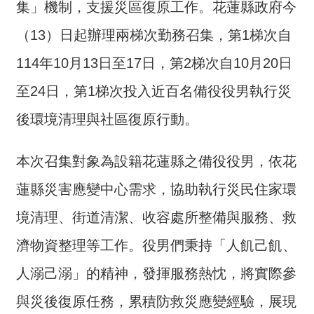
集」機制，支援災區復原工作。花蓮縣政府今
介
（13）日起辦理兩梯次勤務召集，第1梯次自
主
題
114年10月13日至17日，第2梯次自10月20日
政
至24日，第1梯次投入近百名備役役男執行災
策
後環境清理與社區復原行動。
訊
息
快
本次召集對象為設籍花蓮縣之備役役男，依花
遞
蓮縣災害應變中心需求，協助執行災民住家環
主
境清理、街道清潔、收容處所整備與服務、救
題
服
濟物資整理等工作。役男們秉持「人飢己飢、
務
人溺己溺」的精神，發揮服務熱忱，將實際參
互
動
與災後復原任務，累積防救災應變經驗，展現