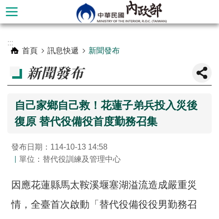
跳到主要內容區塊
進
:::
階
首頁
訊息快遞
新聞發布
搜
新聞發布
尋
自己家鄉自己救！花蓮子弟兵投入災後
復原 替代役備役首度勤務召集
發布日期：114-10-13 14:58
單位：替代役訓練及管理中心
因應花蓮縣馬太鞍溪堰塞湖溢流造成嚴重災
本
情，全臺首次啟動「替代役備役役男勤務召
部
簡