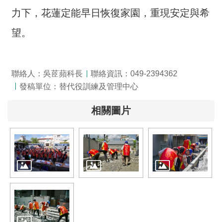
全
力下，花蓮定能早日恢復家園，重現安定與希
政
望。
策
隱
私
聯絡人：吳茝蘋科長
聯絡資訊：049-2394362
權
發稿單位：替代役訓練及管理中心
保
護
相關圖片
政
策
政
府
網
站
資
料