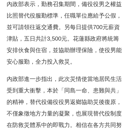
詞
內政部表示，勤務召集期間，備役役男之權益
彙
比照替代役服勤標準，任職單位應給予公假，
常
並可請領往返交通費。另每日提供700元薪資
見
問
津貼，五日共計3,500元。花蓮縣政府將統籌
答
安排伙食與住宿，並協助辦理保險，使役男能
電
安心服勤，全力投入救災。
子
報
內政部進一步指出，此次災情使當地居民生活
RSS
受到重大衝擊，本於「同島一命、患難與共」
English
的精神，替代役備役役男返鄉協助災後復原，
不僅象徵地方力量的凝聚，也展現替代役制度
網
站
在防救災體系中的即戰力。相信在各方共同努
安