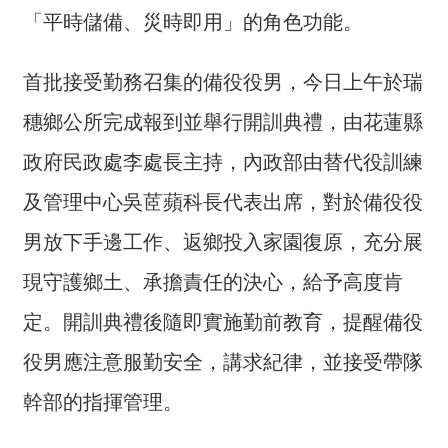
交
「平時儲備、災時即用」的角色功能。
流
回
首批接受勤務召集的備役役男，今日上午於瑞
首
穗鄉公所完成報到並舉行開訓典禮，由花蓮縣
頁
政府民政處李處長主持，內政部由替代役訓練
網
站
及管理中心吳茝蘋科長代表出席，對於備役役
導
男放下手邊工作、返鄉投入家園復原，充分展
覽
現守護鄉土、承擔責任的決心，給予高度肯
民
意
定。開訓典禮後隨即實施勤前教育，提醒備役
信
役男應注意服勤安全，講求紀律，並接受帶隊
箱
幹部的指揮管理。
雙
語