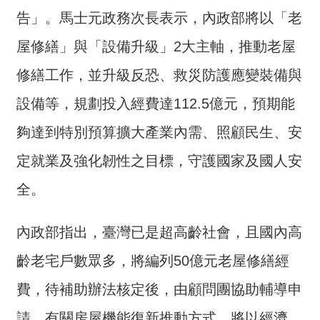
介
告」。馬士元政務次長表示，內政部將以「老
主
屋修繕」與「設備升級」2大主軸，推動老屋
題
修繕工作，並升級反恐、救災防護應變裝備與
政
策
設備等，規劃投入經費達112.5億元，預期能
訊
夠達到特別預算擴大產業內需、照顧民生、安
息
定就業及強化韌性之目標，守護國家及國人安
快
遞
全。
主
題
內政部指出，臺灣已是超高齡社會，且國內高
服
務
齡老宅戶數眾多，將編列50億元老屋修繕經
互
費，待補助辦法核定後，由顧問團協助輔導申
動
請。有關房屋機能復新推動方式，將以經濟、