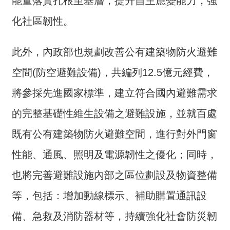
能量落實扎根至基層，提升自主應變能力，強
全
化社區韌性。
政
策
此外，內政部也規劃改善公有建築物防火避難
隱
私
空間(防空避難設備)，共編列12.5億元經費，
權
將參採先進國家標準，建立符合國內避難需求
保
護
的完整基礎性維生設備之避難設施，並就百處
政
策
既有公有建築物防火避難空間，進行對外門窗
性能、通風、照明及電源韌性之優化；同時，
政
府
也將完善避難設施內部之區位劃設及物資整備
網
站
等，包括：增加動線標示、補助購置通訊設
資
備、急救及消防器材等，持續強化社會防災韌
料