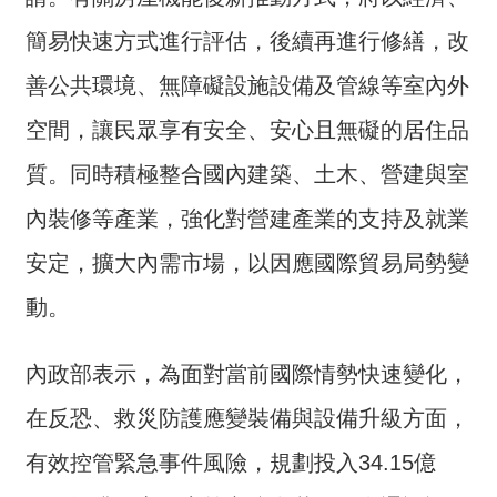
交
流
簡易快速方式進行評估，後續再進行修繕，改
回
善公共環境、無障礙設施設備及管線等室內外
首
空間，讓民眾享有安全、安心且無礙的居住品
頁
質。同時積極整合國內建築、土木、營建與室
網
站
內裝修等產業，強化對營建產業的支持及就業
導
安定，擴大內需市場，以因應國際貿易局勢變
覽
動。
民
意
內政部表示，為面對當前國際情勢快速變化，
信
箱
在反恐、救災防護應變裝備與設備升級方面，
雙
有效控管緊急事件風險，規劃投入34.15億
語