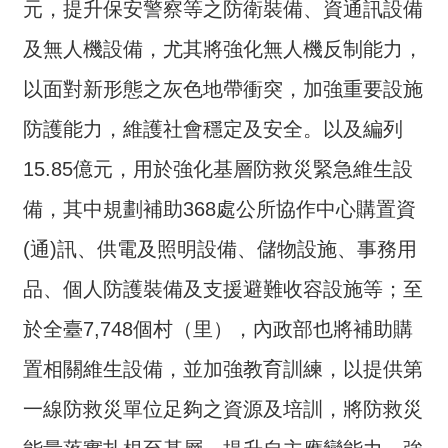
元，提升保安警察等之防衛裝備、資通訊設備
詞
彙
及無人機設備，尤其將強化無人機反制能力，
常
以面對新形態之灰色地帶衝突，加強重要設施
見
防護能力，維護社會穩定及安全。以及編列
問
答
15.85億元，用於強化基層防救災緊急維生設
電
備，其中規劃補助368處公所協作中心購置資
子
(通)訊、供電及照明設備、儲物設施、事務用
報
品、個人防護裝備及支援避難收容設施等；至
RSS
於全臺7,748個村（里），內政部也將補助購
English
置相關維生設備，並加強教育訓練，以提供第
網
一線防救災單位足夠之資源及培訓，將防救災
站
安