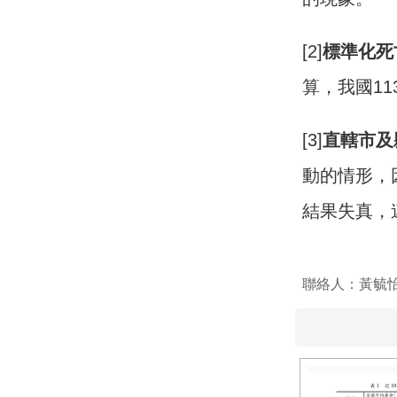
[2]
標準化死
算，我國11
[3]
直轄市及
動的情形，
結果失真，
聯絡人：黃毓