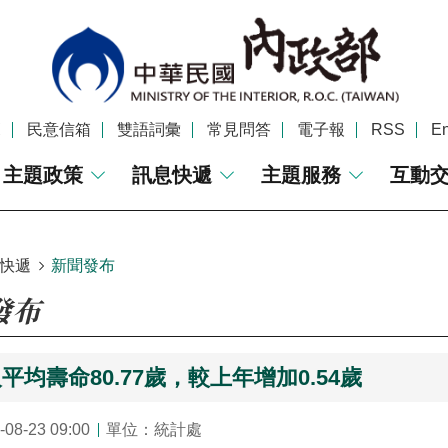
覽
民意信箱
雙語詞彙
常見問答
電子報
RSS
En
主題政策
訊息快遞
主題服務
互動
快遞
新聞發布
發布
人平均壽命80.77歲，較上年增加0.54歲
8-23 09:00
單位：統計處