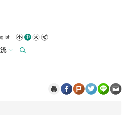
glish
小
中
大
交流